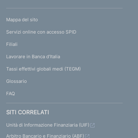
h
o
L
Mappa del sito
m
I
e
Servizi online con accesso SPID
N
p
K
Filiali
a
U
g
Lavorare in Banca d'Italia
T
e
I
Tassi effettivi globali medi (TEGM)
)
L
Glossario
I
FAQ
SITI CORRELATI
Unità di Informazione Finanziaria (UIF)
Arbitro Bancario e Finanziario (ABF)