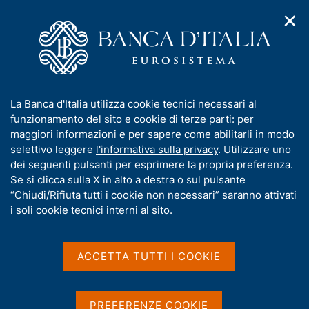
✕
H
A
o
C
p
m
e
r
e
r
i
p
c
Home
/
Media
/
Agenda
/
m
a
a
Indagine sulle imprese industriali e dei servizi
e
g
n
I
La Banca d'Italia utilizza cookie tecnici necessari al
n
e
e
n
funzionamento del sito e cookie di terze parti: per
u
l
d
Indagine sulle imprese
f
maggiori informazioni e per sapere come abilitarli in modo
i
s
o
selettivo leggere
l'informativa sulla privacy
. Utilizzare uno
industriali e dei servizi
n
i
r
dei seguenti pulsanti per esprimere la propria preferenza.
a
t
m
Se si clicca sulla X in alto a destra o sul pulsante
v
o
i
a
“Chiudi/Rifiuta tutti i cookie non necessari” saranno attivati
30 GIUGNO 2023
g
t
i soli cookie tecnici interni al sito.
BANCA D'ITALIA - ROMA
a
i
z
v
i
a
o
ACCETTA TUTTI I COOKIE
Condividi
S
n
s
t
e
u
a
i
PREFERENZE COOKIE
m