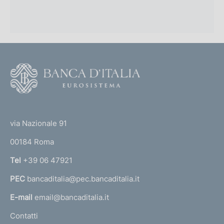
F
o
o
(
t
t
e
via Nazionale 91
o
r
00184 Roma
r
n
Tel
+39 06 47921
a
PEC
bancaditalia@pec.bancaditalia.it
a
l
E-mail
email@bancaditalia.it
l
Contatti
'