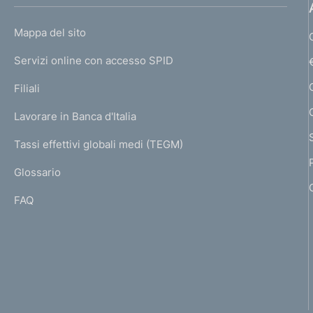
h
o
L
Mappa del sito
m
I
e
Servizi online con accesso SPID
N
p
K
Filiali
a
U
g
Lavorare in Banca d'Italia
T
e
I
Tassi effettivi globali medi (TEGM)
)
L
Glossario
I
FAQ