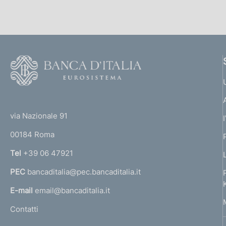
F
o
o
(
t
t
e
via Nazionale 91
o
r
00184 Roma
r
n
Tel
+39 06 47921
a
PEC
bancaditalia@pec.bancaditalia.it
a
l
E-mail
email@bancaditalia.it
l
Contatti
'