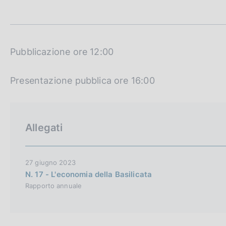
t
c
a
o
m
o
p
k
a
i
l
Pubblicazione ore 12:00
e
a
p
:
Presentazione pubblica ore 16:00
a
g
i
n
a
Allegati
27 giugno 2023
N. 17 - L'economia della Basilicata
Rapporto annuale