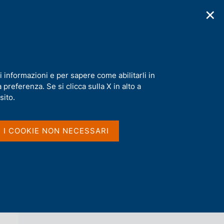
✕
cazioni
Statistiche
Media
|
IT
C
e
r
c
a
i informazioni e per sapere come abilitarli in
n
preferenza. Se si clicca sulla X in alto a
e
l
sito.
Vai al livello superiore 
AGENDA
s
i
t
I I COOKIE NON NECESSARI
o