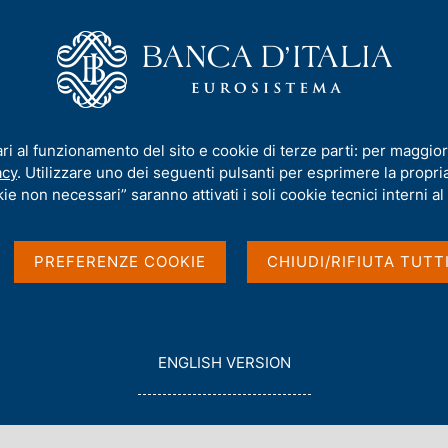
iamo
Compiti
Servizi al cittadino
Pubbli
 2022 "L'economia della Basilicata"
ari al funzionamento del sito e cookie di terze parti: per maggior
acy
. Utilizzare uno dei seguenti pulsanti per esprimere la propria 
porto annuale sul
ie non necessari” saranno attivati i soli cookie tecnici interni al 
 Basilicata"
PREFERENZE COOKIE
CHIUDI/RIFIUTA TUTT
G
ENGLISH VERSION
O
T
O