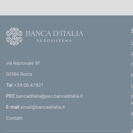
F
o
o
(
t
t
e
via Nazionale 91
o
r
00184 Roma
r
n
Tel
+39 06 47921
a
PEC
bancaditalia@pec.bancaditalia.it
a
l
E-mail
email@bancaditalia.it
l
Contatti
'
h