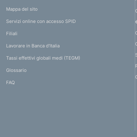
o
L
Mappa del sito
m
I
e
Servizi online con accesso SPID
N
p
K
Filiali
a
U
g
Lavorare in Banca d'Italia
T
e
I
Tassi effettivi globali medi (TEGM)
)
L
Glossario
I
FAQ