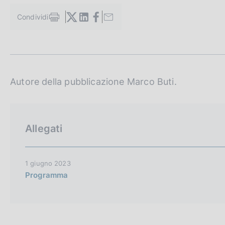
c
o
Condividi
S
o
t
k
a
i
m
e
p
a
:
l
Autore della pubblicazione Marco Buti.
a
p
a
g
Allegati
i
n
a
1 giugno 2023
Programma