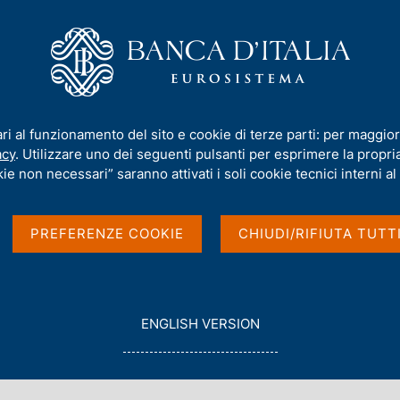
iamo
Compiti
Servizi al cittadino
Pubbli
one del volume "Jean Monnet aveva ragione? Costruire l'Europa in tempi d
ari al funzionamento del sito e cookie di terze parti: per maggior
acy
. Utilizzare uno dei seguenti pulsanti per esprimere la propria 
i alla presentazione
ie non necessari” saranno attivati i soli cookie tecnici interni al 
net aveva ragione?
PREFERENZE COOKIE
CHIUDI/RIFIUTA TUTT
tempi di crisi"
G
ENGLISH VERSION
O
T
O INCONTRI - VIA DEI PUCCI, 1
O