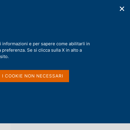
✕
cazioni
Statistiche
Media
|
IT
C
e
r
c
i crisi"
a
i informazioni e per sapere come abilitarli in
n
preferenza. Se si clicca sulla X in alto a
e
l
sito.
Vai al livello superiore 
AGENDA
s
i
t
I I COOKIE NON NECESSARI
o