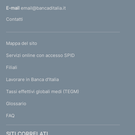
l
E-mail
email@bancaditalia.it
l
Contatti
'
h
o
L
Mappa del sito
m
I
e
Servizi online con accesso SPID
N
p
K
Filiali
a
U
g
Lavorare in Banca d'Italia
T
e
I
Tassi effettivi globali medi (TEGM)
)
L
Glossario
I
FAQ
SITI CORRELATI