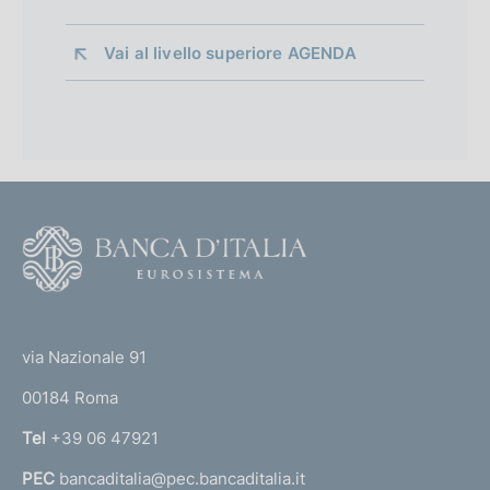
Vai al livello superiore 
AGENDA
F
o
o
(
t
t
e
via Nazionale 91
o
r
00184 Roma
r
n
Tel
+39 06 47921
a
PEC
bancaditalia@pec.bancaditalia.it
a