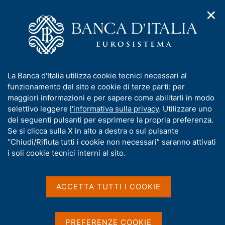
✕
H
A
o
C
p
m
e
r
e
r
i
p
c
Home
/
Media
/
Agenda
/
m
a
a
Quarto Workshop LTI@UniTO e Banca d'Italia: Long-term
e
g
n
investors' trends: theory and practice
I
La Banca d'Italia utilizza cookie tecnici necessari al
n
e
e
n
funzionamento del sito e cookie di terze parti: per
u
l
d
f
maggiori informazioni e per sapere come abilitarli in modo
i
s
Quarto Workshop
o
selettivo leggere
l'informativa sulla privacy
. Utilizzare uno
n
i
r
dei seguenti pulsanti per esprimere la propria preferenza.
a
LTI@UniTO e Banca
t
m
Se si clicca sulla X in alto a destra o sul pulsante
v
o
d'Italia: Long-term
i
a
“Chiudi/Rifiuta tutti i cookie non necessari” saranno attivati
g
t
i soli cookie tecnici interni al sito.
investors' trends: theory
a
i
z
and practice
v
i
a
o
ACCETTA TUTTI I COOKIE
n
s
e
u
26 GIUGNO 2023
TORINO
i
PREFERENZE COOKIE