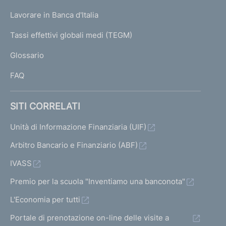
U
g
Lavorare in Banca d'Italia
T
e
I
Tassi effettivi globali medi (TEGM)
)
L
Glossario
I
FAQ
SITI CORRELATI
Unità di Informazione Finanziaria (UIF)
Arbitro Bancario e Finanziario (ABF)
IVASS
Premio per la scuola "Inventiamo una banconota"
L'Economia per tutti
Portale di prenotazione on-line delle visite a