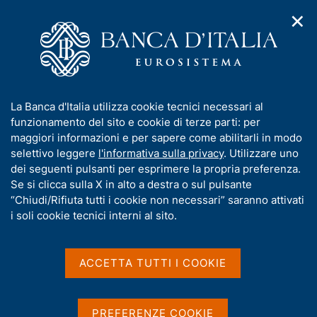
✕
H
A
o
C
p
m
e
r
e
r
i
p
c
Home
/
Media
/
Agenda
/
m
a
a
Presentazione del libro "Storia della Banca d'Italia, 1893-1943"
e
g
n
I
La Banca d'Italia utilizza cookie tecnici necessari al
n
e
e
n
funzionamento del sito e cookie di terze parti: per
u
l
d
Presentazione del libro
f
maggiori informazioni e per sapere come abilitarli in modo
i
s
o
selettivo leggere
l'informativa sulla privacy
. Utilizzare uno
"Storia della Banca d'Italia,
n
i
r
dei seguenti pulsanti per esprimere la propria preferenza.
a
t
1893-1943"
m
Se si clicca sulla X in alto a destra o sul pulsante
v
o
i
a
“Chiudi/Rifiuta tutti i cookie non necessari” saranno attivati
g
t
i soli cookie tecnici interni al sito.
a
i
16 GIUGNO 2023
z
AULA MAGNA DEL DIPARTIMENTO DI SCIENZE
v
i
POLITICHE, PALERMO
a
o
ACCETTA TUTTI I COOKIE
n
s
e
u
Condividi
S
i
PREFERENZE COOKIE