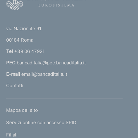
o
o
(
t
t
e
via Nazionale 91
o
r
00184 Roma
r
n
Tel
+39 06 47921
a
PEC
bancaditalia@pec.bancaditalia.it
a
l
E-mail
email@bancaditalia.it
l
Contatti
'
h
o
L
Mappa del sito
m
I
e
Servizi online con accesso SPID
N
p
K
Filiali
a