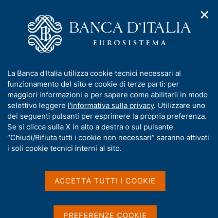
✕
H
A
o
C
p
m
e
r
e
r
i
p
c
Home
/
Media
/
Agenda
/
m
a
a
Presentazione del rapporto annuale sul 2022 "L'economia della
e
g
n
Puglia"
I
La Banca d'Italia utilizza cookie tecnici necessari al
n
e
e
n
funzionamento del sito e cookie di terze parti: per
u
l
d
f
maggiori informazioni e per sapere come abilitarli in modo
i
s
Presentazione del rapporto
o
selettivo leggere
l'informativa sulla privacy
. Utilizzare uno
n
i
r
dei seguenti pulsanti per esprimere la propria preferenza.
a
annuale sul 2022
t
m
Se si clicca sulla X in alto a destra o sul pulsante
v
o
"L'economia della Puglia"
i
a
“Chiudi/Rifiuta tutti i cookie non necessari” saranno attivati
g
t
i soli cookie tecnici interni al sito.
a
i
z
v
13 GIUGNO 2023
i
BANCA D'ITALIA - SEDE DI BARI
a
o
ACCETTA TUTTI I COOKIE
n
s
e
u
Condividi
i
S
PREFERENZE COOKIE