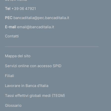
n
Tel
+39 06 47921
a
PEC
bancaditalia@pec.bancaditalia.it
a
l
E-mail
email@bancaditalia.it
l
Contatti
'
h
o
L
Mappa del sito
m
I
e
Servizi online con accesso SPID
N
p
K
Filiali
a
U
g
Lavorare in Banca d'Italia
T
e
I
Tassi effettivi globali medi (TEGM)
)
L
Glossario
I