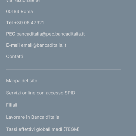
via Nazionale 91
o
r
00184 Roma
r
n
Tel
+39 06 47921
a
PEC
bancaditalia@pec.bancaditalia.it
a
l
E-mail
email@bancaditalia.it
l
Contatti
'
h
o
L
Mappa del sito
m
I
e
Servizi online con accesso SPID
N
p
K
Filiali
a
U
g
Lavorare in Banca d'Italia
T
e
I
Tassi effettivi globali medi (TEGM)
)
L