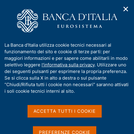
✕
H
A
o
C
p
m
e
r
e
r
i
p
c
Home
/
Media
/
Agenda
/
m
a
a
International Economic Seminar - Globalization, Inflation and
e
g
n
Competition in an Increasingly Fragmented World
I
La Banca d'Italia utilizza cookie tecnici necessari al
n
e
e
n
funzionamento del sito e cookie di terze parti: per
u
l
d
f
maggiori informazioni e per sapere come abilitarli in modo
i
s
International Economic
o
selettivo leggere
l'informativa sulla privacy
. Utilizzare uno
n
i
r
dei seguenti pulsanti per esprimere la propria preferenza.
a
Seminar - Globalization,
t
m
Se si clicca sulla X in alto a destra o sul pulsante
v
o
Inflation and Competition
i
a
“Chiudi/Rifiuta tutti i cookie non necessari” saranno attivati
g
t
i soli cookie tecnici interni al sito.
in an Increasingly
a
i
z
Fragmented World
v
i
a
o
ACCETTA TUTTI I COOKIE
n
s
e
u
07 GIUGNO 2023
FONDAZIONE TOR VERGATA - VILLA MONDRAGONE -
i
PREFERENZE COOKIE