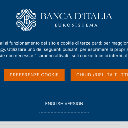
iamo
Compiti
Servizi al cittadino
Pubbli
ari al funzionamento del sito e cookie di terze parti: per maggior
acy
. Utilizzare uno dei seguenti pulsanti per esprimere la propria 
ie non necessari” saranno attivati i soli cookie tecnici interni al 
PREFERENZE COOKIE
CHIUDI/RIFIUTA TUTT
G
ENGLISH VERSION
O
T
O