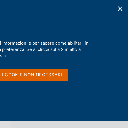
✕
cazioni
Statistiche
Media
|
IT
C
e
r
c
a
i informazioni e per sapere come abilitarli in
n
preferenza. Se si clicca sulla X in alto a
e
l
sito.
Vai al livello superiore 
AGENDA
s
i
t
I I COOKIE NON NECESSARI
o