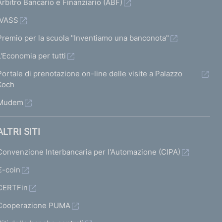
Arbitro Bancario e Finanziario (ABF)
IVASS
Premio per la scuola "Inventiamo una banconota"
L'Economia per tutti
Portale di prenotazione on-line delle visite a Palazzo
Koch
Mudem
ALTRI SITI
Convenzione Interbancaria per l'Automazione (CIPA)
€-coin
CERTFin
Cooperazione PUMA