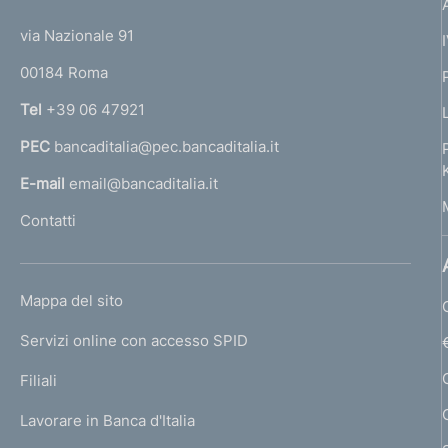
t
t
e
via Nazionale 91
o
r
00184 Roma
r
n
Tel
+39 06 47921
a
PEC
bancaditalia@pec.bancaditalia.it
a
l
E-mail
email@bancaditalia.it
l
Contatti
'
h
o
L
Mappa del sito
m
I
e
Servizi online con accesso SPID
N
p
K
Filiali
a
U
g
Lavorare in Banca d'Italia
T
e