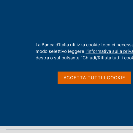
H
Chi s
o
m
e
p
Home
/
Media
/
Agenda
/
€-coin
a
g
I
La Banca d'Italia utilizza cookie tecnici necess
e
n
modo selettivo leggere
l'informativa sulla priv
€-coin
f
destra o sul pulsante “Chiudi/Rifiuta tutti i cook
o
r
m
ACCETTA TUTTI I COOKIE
31 MAGGIO 2023
a
ROMA
t
i
v
Condividi
S
a
t
s
a
u
m
i