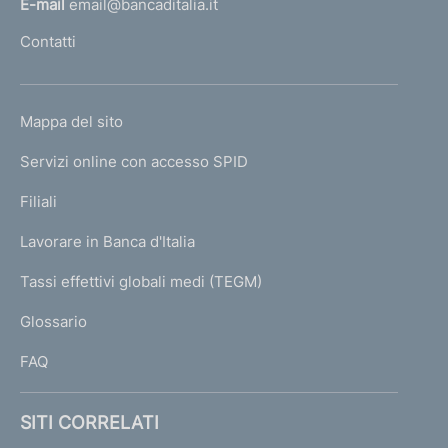
E-mail
email@bancaditalia.it
l
Contatti
'
h
o
L
Mappa del sito
m
I
e
Servizi online con accesso SPID
N
p
K
Filiali
a
U
g
Lavorare in Banca d'Italia
T
e
I
Tassi effettivi globali medi (TEGM)
)
L
Glossario
I
FAQ
SITI CORRELATI