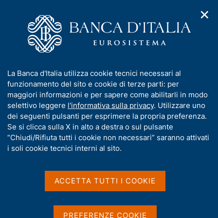
✕
H
A
o
C
p
m
e
r
e
r
i
p
c
Home
/
Media
/
Agenda
/
m
a
a
Sondaggio congiunturale sul mercato delle abitazioni in Italia
e
g
n
I
La Banca d'Italia utilizza cookie tecnici necessari al
n
e
e
n
funzionamento del sito e cookie di terze parti: per
u
l
d
Sondaggio congiunturale
f
maggiori informazioni e per sapere come abilitarli in modo
i
s
o
selettivo leggere
l'informativa sulla privacy
. Utilizzare uno
sul mercato delle abitazioni
n
i
r
dei seguenti pulsanti per esprimere la propria preferenza.
a
t
in Italia
m
Se si clicca sulla X in alto a destra o sul pulsante
v
o
i
a
“Chiudi/Rifiuta tutti i cookie non necessari” saranno attivati
g
t
i soli cookie tecnici interni al sito.
a
i
23 MAGGIO 2023
z
BANCA D'ITALIA - ROMA
v
i
a
o
ACCETTA TUTTI I COOKIE
n
s
e
Condividi
u
S
i
t
PREFERENZE COOKIE