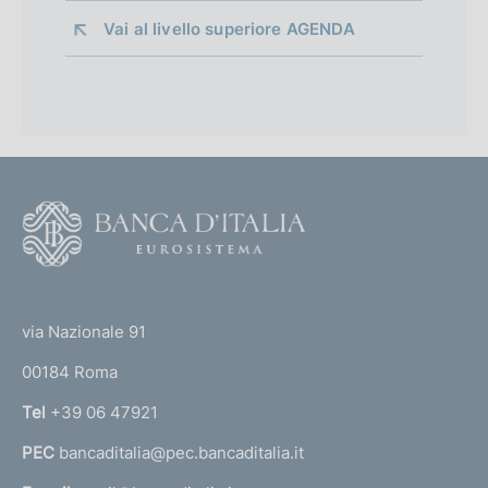
Vai al livello superiore 
AGENDA
F
o
o
(
t
t
e
via Nazionale 91
o
r
00184 Roma
r
n
Tel
+39 06 47921
a
PEC
bancaditalia@pec.bancaditalia.it
a
l