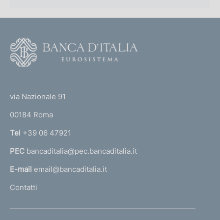
F
o
o
(
t
t
e
via Nazionale 91
o
r
00184 Roma
r
n
Tel
+39 06 47921
a
PEC
bancaditalia@pec.bancaditalia.it
a
l
E-mail
email@bancaditalia.it
l
Contatti
'
h
o