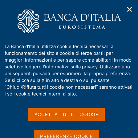
✕
H
A
o
C
p
m
e
r
e
r
i
p
c
Home
/
Media
/
Agenda
/
Bollettino economico BCE
m
a
a
e
g
n
I
La Banca d'Italia utilizza cookie tecnici necessari al
n
e
e
Bollettino economico BCE
n
funzionamento del sito e cookie di terze parti: per
u
l
d
f
maggiori informazioni e per sapere come abilitarli in modo
i
s
o
selettivo leggere
l'informativa sulla privacy
. Utilizzare uno
n
i
r
dei seguenti pulsanti per esprimere la propria preferenza.
19 MAGGIO 2023
a
t
FRANCOFORTE
m
Se si clicca sulla X in alto a destra o sul pulsante
v
o
i
a
“Chiudi/Rifiuta tutti i cookie non necessari” saranno attivati
g
t
i soli cookie tecnici interni al sito.
a
Condividi
i
S
z
v
t
i
a
a
o
ACCETTA TUTTI I COOKIE
n
m
s
e
p
u
a
i
PREFERENZE COOKIE