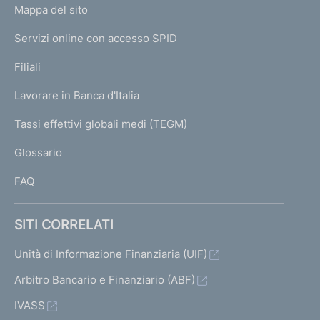
L
Mappa del sito
m
I
e
Servizi online con accesso SPID
N
p
K
Filiali
a
U
g
Lavorare in Banca d'Italia
T
e
I
Tassi effettivi globali medi (TEGM)
)
L
Glossario
I
FAQ
SITI CORRELATI
Unità di Informazione Finanziaria (UIF)
Arbitro Bancario e Finanziario (ABF)
IVASS