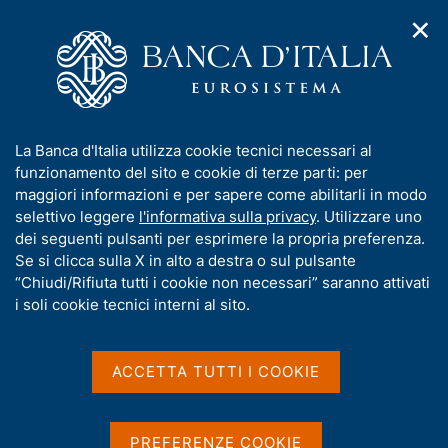
✕
H
A
o
C
p
m
e
r
e
r
i
p
c
Home
/
Media
/
Agenda
/
m
a
a
Call for Proposals 2022 del Centro per l'Innovazione della Banca
e
g
n
d'Italia "Milano Hub"
I
La Banca d'Italia utilizza cookie tecnici necessari al
n
e
e
n
funzionamento del sito e cookie di terze parti: per
u
l
d
f
maggiori informazioni e per sapere come abilitarli in modo
i
s
Call for Proposals 2022 del
o
selettivo leggere
l'informativa sulla privacy
. Utilizzare uno
n
i
r
dei seguenti pulsanti per esprimere la propria preferenza.
a
Centro per l'Innovazione
t
m
Se si clicca sulla X in alto a destra o sul pulsante
v
o
della Banca d'Italia "Milano
i
a
“Chiudi/Rifiuta tutti i cookie non necessari” saranno attivati
g
t
i soli cookie tecnici interni al sito.
Hub"
a
i
z
v
i
a
o
ACCETTA TUTTI I COOKIE
17 MAGGIO 2023
n
s
IBM STUDIOS MILANO
e
u
i
PREFERENZE COOKIE