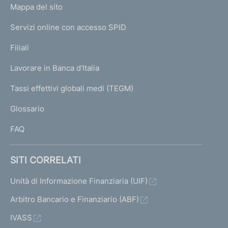
L
Mappa del sito
m
I
e
Servizi online con accesso SPID
N
p
K
Filiali
a
U
g
Lavorare in Banca d'Italia
T
e
I
Tassi effettivi globali medi (TEGM)
)
L
Glossario
I
FAQ
SITI CORRELATI
Unità di Informazione Finanziaria (UIF)
Arbitro Bancario e Finanziario (ABF)
IVASS