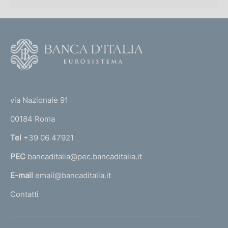
F
o
o
(
t
t
e
via Nazionale 91
o
r
00184 Roma
r
n
Tel
+39 06 47921
a
PEC
bancaditalia@pec.bancaditalia.it
a
l
E-mail
email@bancaditalia.it
l
Contatti
'
h
o