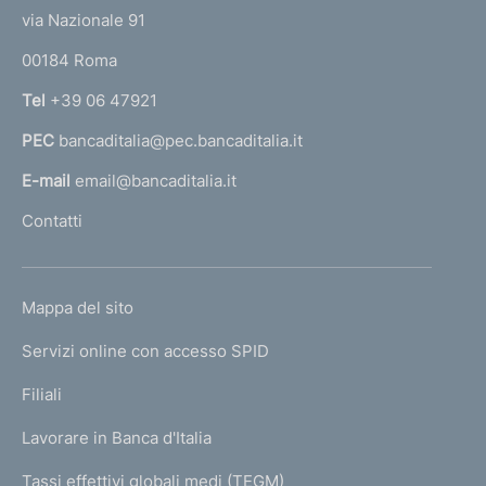
t
e
via Nazionale 91
o
r
00184 Roma
r
n
Tel
+39 06 47921
a
PEC
bancaditalia@pec.bancaditalia.it
a
l
E-mail
email@bancaditalia.it
l
Contatti
'
h
o
L
Mappa del sito
m
I
e
Servizi online con accesso SPID
N
p
K
Filiali
a
U
g
Lavorare in Banca d'Italia
T
e
I
Tassi effettivi globali medi (TEGM)
)