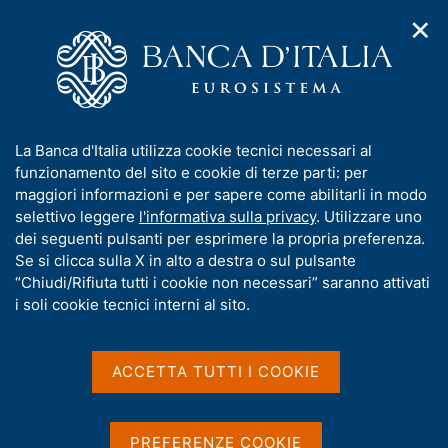
✕
H
A
o
C
p
m
e
r
e
r
i
p
c
Home
/
Media
/
Agenda
/
m
a
a
The use of surveys for monetary and economic policy
e
g
n
I
La Banca d'Italia utilizza cookie tecnici necessari al
n
e
e
n
funzionamento del sito e cookie di terze parti: per
u
l
d
The use of surveys for
f
maggiori informazioni e per sapere come abilitarli in modo
i
s
o
selettivo leggere
l'informativa sulla privacy
. Utilizzare uno
monetary and economic
n
i
r
dei seguenti pulsanti per esprimere la propria preferenza.
a
t
policy
m
Se si clicca sulla X in alto a destra o sul pulsante
v
o
i
a
“Chiudi/Rifiuta tutti i cookie non necessari” saranno attivati
g
t
i soli cookie tecnici interni al sito.
a
i
26 APRILE 2023 - 27 APRILE 2023
z
ROMA
v
i
a
o
ACCETTA TUTTI I COOKIE
n
s
e
Condividi
u
S
i
t
PREFERENZE COOKIE