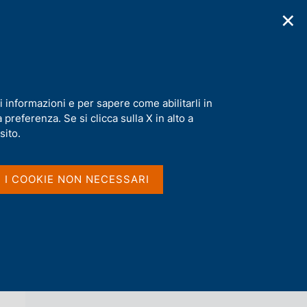
✕
cazioni
Statistiche
Media
|
IT
C
e
r
c
ia a Londra
a
i informazioni e per sapere come abilitarli in
n
preferenza. Se si clicca sulla X in alto a
e
l
sito.
Vai al livello superiore 
AGENDA
s
i
t
I I COOKIE NON NECESSARI
o