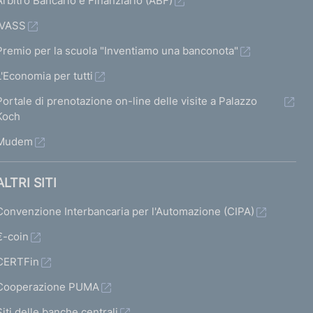
Arbitro Bancario e Finanziario (ABF)
IVASS
Premio per la scuola "Inventiamo una banconota"
L'Economia per tutti
Portale di prenotazione on-line delle visite a Palazzo
Koch
Mudem
ALTRI SITI
Convenzione Interbancaria per l'Automazione (CIPA)
€-coin
CERTFin
Cooperazione PUMA
Siti delle banche centrali