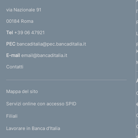
t
t
e
via Nazionale 91
o
r
00184 Roma
r
n
Tel
+39 06 47921
a
PEC
bancaditalia@pec.bancaditalia.it
a
l
E-mail
email@bancaditalia.it
l
Contatti
'
h
o
L
Mappa del sito
m
I
e
Servizi online con accesso SPID
N
p
K
Filiali
a
U
g
Lavorare in Banca d'Italia
T
e