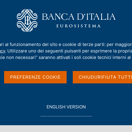
iamo
Compiti
Servizi al cittadino
Pubbli
el libro di Toniolo "Storia della Banca d'Italia Tomo I" - Ambasciata d'Ital
ari al funzionamento del sito e cookie di terze parti: per maggior
acy
. Utilizzare uno dei seguenti pulsanti per esprimere la propria 
la presentazione del
ie non necessari” saranno attivati i soli cookie tecnici interni al 
a della Banca d'Italia
PREFERENZE COOKIE
CHIUDI/RIFIUTA TUTT
d'Italia a Londra
G
ENGLISH VERSION
O
T
O