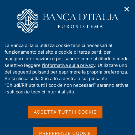
✕
H
A
o
C
p
m
e
r
e
r
i
p
c
Home
/
Media
/
Agenda
/
m
a
a
Paolo Angelini apre il workshop "Nuovi scenari AML - La Banca
e
g
n
d'Italia incontra il mercato"
I
La Banca d'Italia utilizza cookie tecnici necessari al
n
e
e
n
funzionamento del sito e cookie di terze parti: per
u
l
d
f
maggiori informazioni e per sapere come abilitarli in modo
i
s
Paolo Angelini apre il
o
selettivo leggere
l'informativa sulla privacy
. Utilizzare uno
n
i
r
dei seguenti pulsanti per esprimere la propria preferenza.
a
workshop "Nuovi scenari
t
m
Se si clicca sulla X in alto a destra o sul pulsante
v
o
AML - La Banca d'Italia
i
a
“Chiudi/Rifiuta tutti i cookie non necessari” saranno attivati
g
t
i soli cookie tecnici interni al sito.
incontra il mercato"
a
i
z
v
i
a
o
ACCETTA TUTTI I COOKIE
20 APRILE 2023
n
s
ORE 9,15 - ROMA, CENTRO CONVEGNI "CARLO AZEGLIO
e
u
CIAMPI", VIA NAZIONALE 190
i
PREFERENZE COOKIE