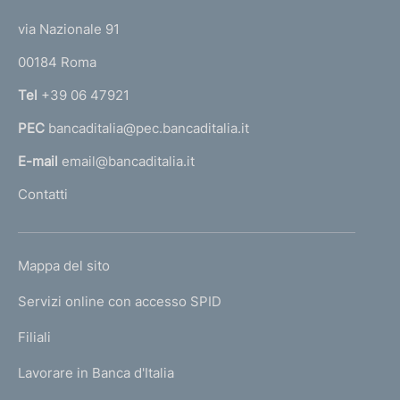
t
t
e
via Nazionale 91
o
r
00184 Roma
r
n
Tel
+39 06 47921
a
PEC
bancaditalia@pec.bancaditalia.it
a
l
E-mail
email@bancaditalia.it
l
Contatti
'
h
o
L
Mappa del sito
m
I
e
Servizi online con accesso SPID
N
p
K
Filiali
a
U
g
Lavorare in Banca d'Italia
T
e