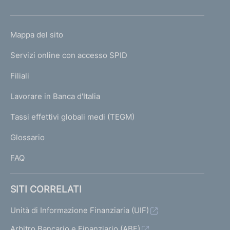
h
o
L
Mappa del sito
m
I
e
Servizi online con accesso SPID
N
p
K
Filiali
a
U
g
Lavorare in Banca d'Italia
T
e
I
Tassi effettivi globali medi (TEGM)
)
L
Glossario
I
FAQ
SITI CORRELATI
Unità di Informazione Finanziaria (UIF)
Arbitro Bancario e Finanziario (ABF)