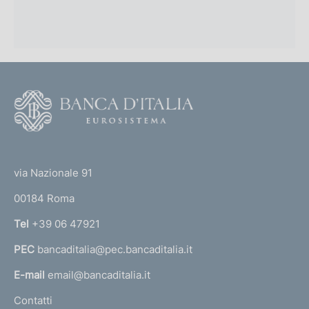
F
o
o
(
t
t
e
via Nazionale 91
o
r
00184 Roma
r
n
Tel
+39 06 47921
a
PEC
bancaditalia@pec.bancaditalia.it
a
l
E-mail
email@bancaditalia.it
l
Contatti
'