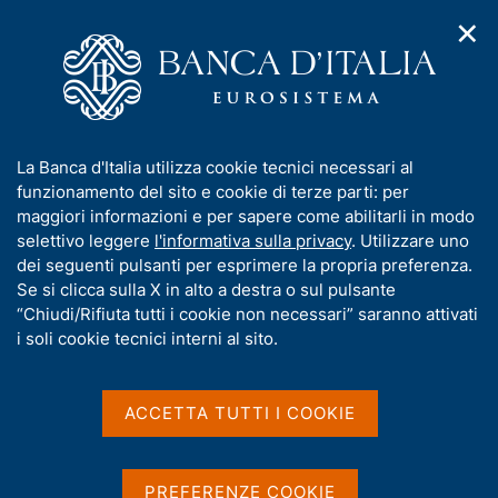
✕
H
A
o
C
p
m
e
r
e
r
i
p
c
Home
/
Media
/
Agenda
/
Banche e moneta: serie nazionali
m
a
a
e
g
n
I
La Banca d'Italia utilizza cookie tecnici necessari al
n
e
e
Banche e moneta: serie
n
funzionamento del sito e cookie di terze parti: per
u
l
d
f
maggiori informazioni e per sapere come abilitarli in modo
nazionali
i
s
o
selettivo leggere
l'informativa sulla privacy
. Utilizzare uno
n
i
r
dei seguenti pulsanti per esprimere la propria preferenza.
a
t
m
Se si clicca sulla X in alto a destra o sul pulsante
v
o
12 APRILE 2023
i
a
“Chiudi/Rifiuta tutti i cookie non necessari” saranno attivati
BANCA D'ITALIA - ROMA
g
t
i soli cookie tecnici interni al sito.
a
i
z
v
i
Condividi
S
a
o
ACCETTA TUTTI I COOKIE
t
n
s
a
e
u
m
i
PREFERENZE COOKIE
p