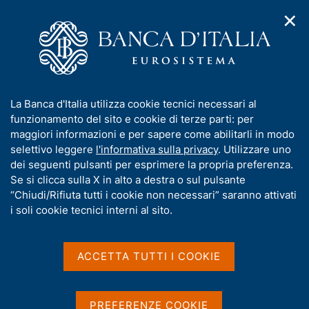
✕
H
A
o
C
p
m
e
r
e
r
i
p
c
Home
/
Media
/
Agenda
/
m
a
a
Intervento della VDG Perrazzelli al Convegno Bocconi "Il
e
g
n
mercato italiano dei capitali: quale futuro?"
I
La Banca d'Italia utilizza cookie tecnici necessari al
n
e
e
n
funzionamento del sito e cookie di terze parti: per
u
l
d
f
maggiori informazioni e per sapere come abilitarli in modo
i
s
Intervento della VDG
o
selettivo leggere
l'informativa sulla privacy
. Utilizzare uno
n
i
r
dei seguenti pulsanti per esprimere la propria preferenza.
a
Perrazzelli al Convegno
t
m
Se si clicca sulla X in alto a destra o sul pulsante
v
o
Bocconi "Il mercato
i
a
“Chiudi/Rifiuta tutti i cookie non necessari” saranno attivati
g
t
i soli cookie tecnici interni al sito.
italiano dei capitali: quale
a
i
z
futuro?"
v
i
a
o
ACCETTA TUTTI I COOKIE
n
s
e
u
04 APRILE 2023
UNIVERSITÀ BOCCONI - AULA MAGNA VIA GOBBI 5,
i
PREFERENZE COOKIE