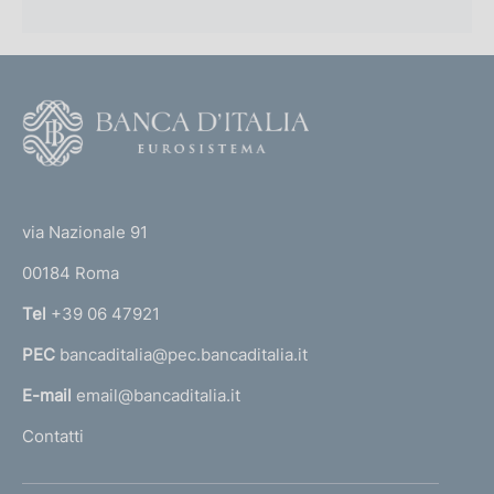
F
o
o
(
t
t
e
via Nazionale 91
o
r
00184 Roma
r
n
Tel
+39 06 47921
a
PEC
bancaditalia@pec.bancaditalia.it
a
l
E-mail
email@bancaditalia.it
l
Contatti
'
h