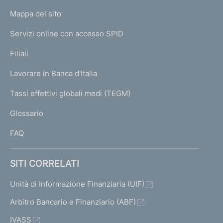
o
L
Mappa del sito
m
I
e
Servizi online con accesso SPID
N
p
K
Filiali
a
U
g
Lavorare in Banca d'Italia
T
e
I
Tassi effettivi globali medi (TEGM)
)
L
Glossario
I
FAQ
SITI CORRELATI
Unità di Informazione Finanziaria (UIF)
Arbitro Bancario e Finanziario (ABF)
IVASS