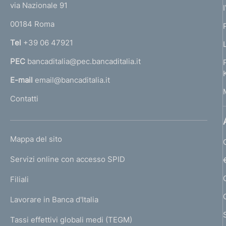
e
via Nazionale 91
o
r
00184 Roma
r
n
Tel
+39 06 47921
a
PEC
bancaditalia@pec.bancaditalia.it
a
l
E-mail
email@bancaditalia.it
l
Contatti
'
h
o
L
Mappa del sito
m
I
e
Servizi online con accesso SPID
N
p
K
Filiali
a
U
g
Lavorare in Banca d'Italia
T
e
I
Tassi effettivi globali medi (TEGM)
)