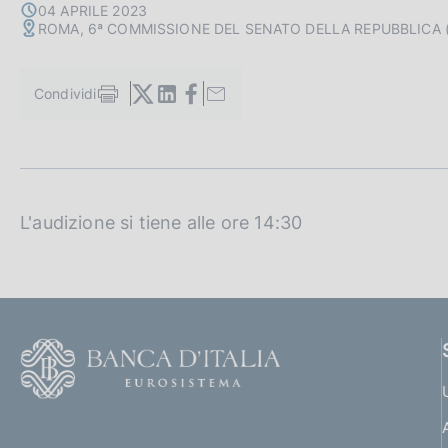
c
04 APRILE 2023
ROMA, 6ª COMMISSIONE DEL SENATO DELLA REPUBBLICA 
o
o
k
Condividi
i
S
e
t
a
:
m
p
a
l
L'audizione si tiene alle ore 14:30
a
p
a
g
i
n
F
a
o
o
(
t
t