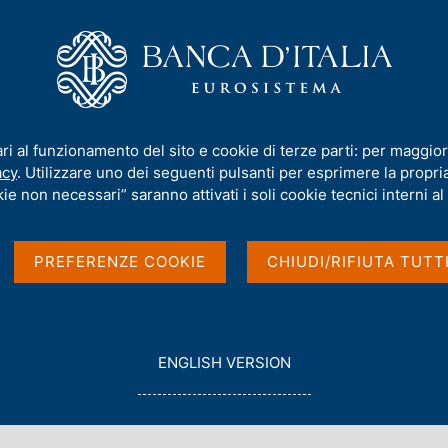
iamo
Compiti
Servizi al cittadino
Pubbli
ell'ambito dell'esame del dl n. 605 (d-l 25/2023 - Strumenti finanziari i
ari al funzionamento del sito e cookie di terze parti: per maggior
acy
. Utilizzare uno dei seguenti pulsanti per esprimere la propria 
del VDG Cipollone
ie non necessari” saranno attivati i soli cookie tecnici interni al 
del dl n. 605 (d-l
PREFERENZE COOKIE
CHIUDI/RIFIUTA TUTT
inanziari in forma
G
ENGLISH VERSION
O
T
O