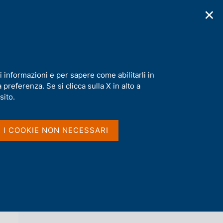
✕
cazioni
Statistiche
Media
|
IT
C
e
r
c
n forma digitale e Fintech)
a
i informazioni e per sapere come abilitarli in
n
preferenza. Se si clicca sulla X in alto a
e
l
sito.
Vai al livello superiore 
AGENDA
s
i
t
I I COOKIE NON NECESSARI
o