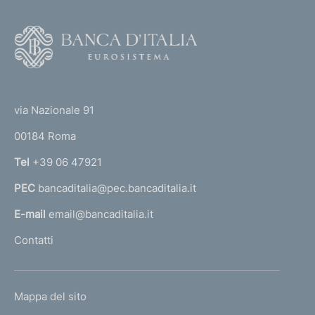
F
o
o
(
t
t
e
via Nazionale 91
o
r
00184 Roma
r
n
Tel
+39 06 47921
a
PEC
bancaditalia@pec.bancaditalia.it
a
l
E-mail
email@bancaditalia.it
l
Contatti
'
h
o
L
Mappa del sito
m
I