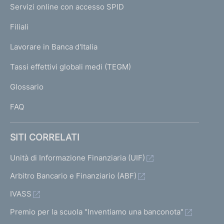
e
Servizi online con accesso SPID
N
p
K
Filiali
a
U
g
Lavorare in Banca d'Italia
T
e
I
Tassi effettivi globali medi (TEGM)
)
L
Glossario
I
FAQ
SITI CORRELATI
Unità di Informazione Finanziaria (UIF)
Arbitro Bancario e Finanziario (ABF)
IVASS
Premio per la scuola "Inventiamo una banconota"