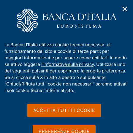
✕
H
A
o
C
p
m
e
r
e
r
i
p
c
Home
/
Media
/
Agenda
/
m
a
a
Audizione di Magda Bianco su ddl nn. 155 e connessi
e
g
n
(Insegnamento dell'educazione finanziaria nelle scuole)
I
La Banca d'Italia utilizza cookie tecnici necessari al
n
e
e
n
funzionamento del sito e cookie di terze parti: per
u
l
d
f
maggiori informazioni e per sapere come abilitarli in modo
i
s
Audizione di Magda Bianco
o
selettivo leggere
l'informativa sulla privacy
. Utilizzare uno
n
i
r
dei seguenti pulsanti per esprimere la propria preferenza.
a
su ddl nn. 155 e connessi
t
m
Se si clicca sulla X in alto a destra o sul pulsante
v
o
(Insegnamento
i
a
“Chiudi/Rifiuta tutti i cookie non necessari” saranno attivati
g
t
i soli cookie tecnici interni al sito.
dell'educazione finanziaria
a
i
z
nelle scuole)
v
i
a
o
ACCETTA TUTTI I COOKIE
n
s
e
u
04 APRILE 2023
ROMA, 7ª COMMISSIONE DEL SENATO DELLA
i
PREFERENZE COOKIE