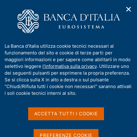
✕
H
A
o
C
p
m
e
r
e
r
i
p
c
Home
/
Media
/
Agenda
/
m
a
a
Banche e istituzioni finanziarie: finanziamenti e raccolta per
e
g
n
settori e territori
I
La Banca d'Italia utilizza cookie tecnici necessari al
n
e
e
n
funzionamento del sito e cookie di terze parti: per
u
l
d
f
maggiori informazioni e per sapere come abilitarli in modo
i
s
Banche e istituzioni
o
selettivo leggere
l'informativa sulla privacy
. Utilizzare uno
n
i
r
dei seguenti pulsanti per esprimere la propria preferenza.
a
finanziarie: finanziamenti
t
m
Se si clicca sulla X in alto a destra o sul pulsante
v
o
e raccolta per settori e
i
a
“Chiudi/Rifiuta tutti i cookie non necessari” saranno attivati
g
t
i soli cookie tecnici interni al sito.
territori
a
i
z
v
i
a
o
ACCETTA TUTTI I COOKIE
31 MARZO 2023
n
s
BANCA D'ITALIA - ROMA
e
u
i
PREFERENZE COOKIE