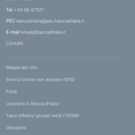
n
Tel
+39 06 47921
a
PEC
bancaditalia@pec.bancaditalia.it
a
l
E-mail
email@bancaditalia.it
l
Contatti
'
h
o
L
Mappa del sito
m
I
e
Servizi online con accesso SPID
N
p
K
Filiali
a
U
g
Lavorare in Banca d'Italia
T
e
I
Tassi effettivi globali medi (TEGM)
)
L
Glossario
I