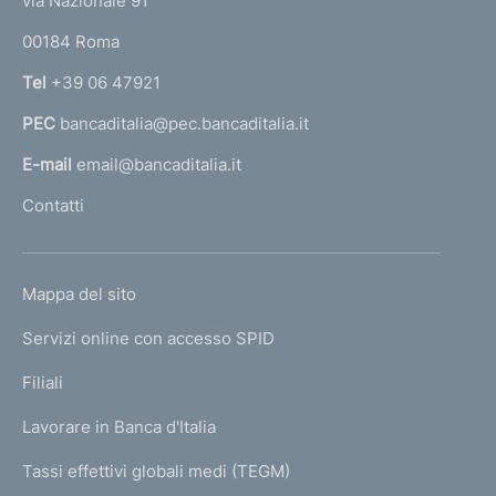
via Nazionale 91
o
r
00184 Roma
r
n
Tel
+39 06 47921
a
PEC
bancaditalia@pec.bancaditalia.it
a
l
E-mail
email@bancaditalia.it
l
Contatti
'
h
o
L
Mappa del sito
m
I
e
Servizi online con accesso SPID
N
p
K
Filiali
a
U
g
Lavorare in Banca d'Italia
T
e
I
Tassi effettivi globali medi (TEGM)
)
L