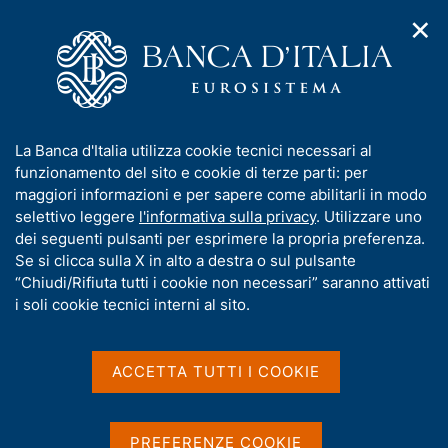
✕
H
A
o
C
p
m
e
r
e
r
i
p
c
Home
/
Media
/
Agenda
/
m
a
a
Intervento della VDG Alessandra Perrazzelli al convegno
e
g
n
"Governare la globalizzazione, governare i capitali, governare il
I
La Banca d'Italia utilizza cookie tecnici necessari al
n
e
e
futuro"
n
funzionamento del sito e cookie di terze parti: per
u
l
d
f
maggiori informazioni e per sapere come abilitarli in modo
i
s
o
selettivo leggere
l'informativa sulla privacy
. Utilizzare uno
n
i
Intervento della VDG
r
dei seguenti pulsanti per esprimere la propria preferenza.
a
t
m
Se si clicca sulla X in alto a destra o sul pulsante
v
Alessandra Perrazzelli al
o
i
a
“Chiudi/Rifiuta tutti i cookie non necessari” saranno attivati
g
convegno "Governare la
t
i soli cookie tecnici interni al sito.
a
i
globalizzazione, governare
z
v
i
i capitali, governare il
a
o
ACCETTA TUTTI I COOKIE
n
s
futuro"
e
u
i
PREFERENZE COOKIE