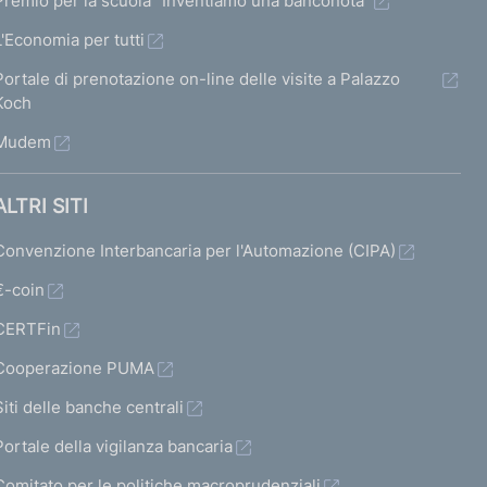
Premio per la scuola "Inventiamo una banconota"
L'Economia per tutti
Portale di prenotazione on-line delle visite a Palazzo
Koch
Mudem
ALTRI SITI
Convenzione Interbancaria per l'Automazione (CIPA)
€-coin
CERTFin
Cooperazione PUMA
Siti delle banche centrali
Portale della vigilanza bancaria
Comitato per le politiche macroprudenziali