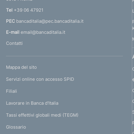
n
Tel
+39 06 47921
a
PEC
bancaditalia@pec.bancaditalia.it
a
l
E-mail
email@bancaditalia.it
l
Contatti
'
h
o
L
Mappa del sito
m
I
e
Servizi online con accesso SPID
N
p
K
Filiali
a
U
g
Lavorare in Banca d'Italia
T
e
I
Tassi effettivi globali medi (TEGM)
)
L
Glossario
I