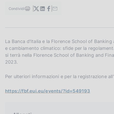
c
o
Condividi
S
o
t
k
a
i
m
e
p
a
:
l
La Banca d'Italia e la Florence School of Banki
a
e cambiamento climatico: sfide per la regolamenta
p
si terrà nella Florence School of Banking and Fin
a
g
2023.
i
n
Per ulteriori informazioni e per la registrazione all
a
https://fbf.eui.eu/events/?id=549193