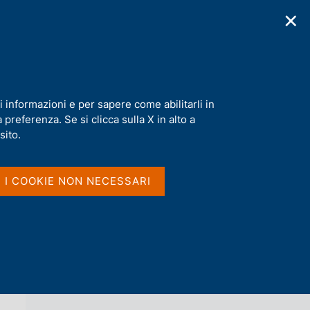
✕
cazioni
Statistiche
Media
|
IT
C
e
r
c
a
i informazioni e per sapere come abilitarli in
n
preferenza. Se si clicca sulla X in alto a
e
l
sito.
Vai al livello superiore 
AGENDA
s
i
t
I I COOKIE NON NECESSARI
o