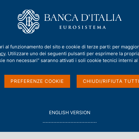
iamo
Compiti
Servizi al cittadino
Pubbli
tico: sfide per la regolamentazione e vigilanza del settore bancario
ari al funzionamento del sito e cookie di terze parti: per maggior
acy
. Utilizzare uno dei seguenti pulsanti per esprimere la propria 
 cambiamento
ie non necessari” saranno attivati i soli cookie tecnici interni al 
a regolamentazione e
PREFERENZE COOKIE
CHIUDI/RIFIUTA TUTT
bancario
G
ENGLISH VERSION
O
T
ANCE - FIRENZE
O