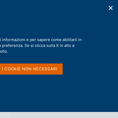
✕
cazioni
Statistiche
Media
|
IT
C
e
r
c
a
i informazioni e per sapere come abilitarli in
n
preferenza. Se si clicca sulla X in alto a
e
l
sito.
Vai al livello superiore 
AGENDA
s
i
t
I I COOKIE NON NECESSARI
o