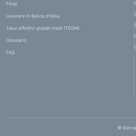
K
Filiali
a
U
g
Lavorare in Banca d'Italia
T
e
I
Tassi effettivi globali medi (TEGM)
)
L
Glossario
I
FAQ
© Banca 