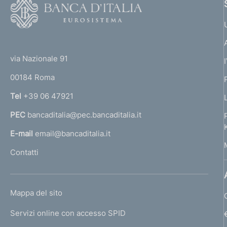
F
o
o
(
t
t
e
via Nazionale 91
o
r
00184 Roma
r
n
Tel
+39 06 47921
a
PEC
bancaditalia@pec.bancaditalia.it
a
l
E-mail
email@bancaditalia.it
l
Contatti
'
h
o
L
Mappa del sito
m
I
e
Servizi online con accesso SPID
N
p