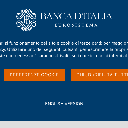
iamo
Compiti
Servizi al cittadino
Pubbli
imoniale sull'estero
ari al funzionamento del sito e cookie di terze parti: per maggior
acy
. Utilizzare uno dei seguenti pulsanti per esprimere la propria 
i e posizione
ie non necessari” saranno attivati i soli cookie tecnici interni al 
ro
PREFERENZE COOKIE
CHIUDI/RIFIUTA TUTT
G
ENGLISH VERSION
O
T
O