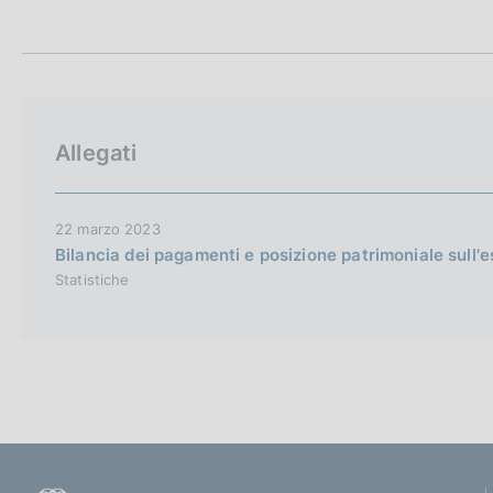
t
c
a
o
m
o
p
k
a
i
l
e
a
Allegati
p
:
a
g
i
22 marzo 2023
n
Bilancia dei pagamenti e posizione patrimoniale sull'
a
Statistiche