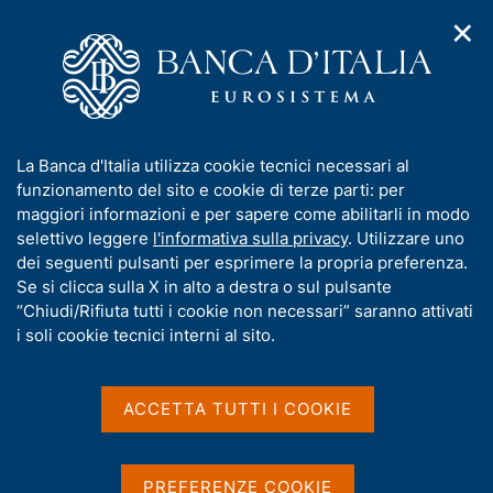
✕
H
A
o
C
p
m
e
r
e
r
i
p
c
Home
/
Media
/
Agenda
/
m
a
a
Audizione del Governatore Ignazio Visco sulle attività svolte
e
g
n
dalla Banca d'Italia
I
La Banca d'Italia utilizza cookie tecnici necessari al
n
e
e
n
funzionamento del sito e cookie di terze parti: per
u
l
d
f
maggiori informazioni e per sapere come abilitarli in modo
i
s
Audizione del Governatore
o
selettivo leggere
l'informativa sulla privacy
. Utilizzare uno
n
i
r
dei seguenti pulsanti per esprimere la propria preferenza.
a
Ignazio Visco sulle attività
t
m
Se si clicca sulla X in alto a destra o sul pulsante
v
o
svolte dalla Banca d'Italia
i
a
“Chiudi/Rifiuta tutti i cookie non necessari” saranno attivati
g
t
i soli cookie tecnici interni al sito.
a
i
z
v
22 MARZO 2023
i
ROMA, CAMERA DEI DEPUTATI - SALA DEL
a
o
ACCETTA TUTTI I COOKIE
MAPPAMONDO
n
s
e
u
i
PREFERENZE COOKIE
Condividi