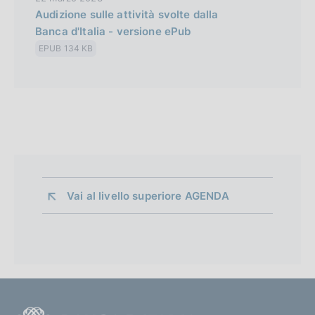
Audizione sulle attività svolte dalla
Banca d'Italia - versione ePub
EPUB 134 KB
Vai al livello superiore 
AGENDA
F