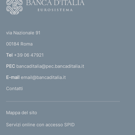
o
o
(
t
t
e
via Nazionale 91
o
r
00184 Roma
r
n
Tel
+39 06 47921
a
PEC
bancaditalia@pec.bancaditalia.it
a
l
E-mail
email@bancaditalia.it
l
Contatti
'
h
o
L
Mappa del sito
m
I
e
Servizi online con accesso SPID
N
p