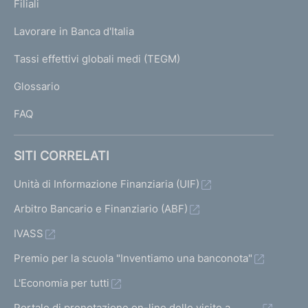
K
Filiali
a
U
g
Lavorare in Banca d'Italia
T
e
I
Tassi effettivi globali medi (TEGM)
)
L
Glossario
I
FAQ
SITI CORRELATI
Unità di Informazione Finanziaria (UIF)
Arbitro Bancario e Finanziario (ABF)
IVASS
Premio per la scuola "Inventiamo una banconota"
L'Economia per tutti
Portale di prenotazione on-line delle visite a