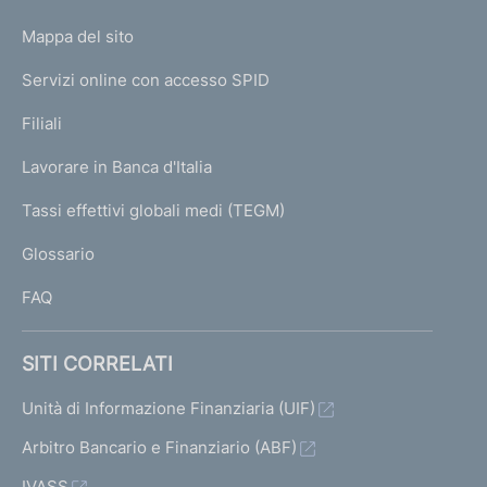
o
L
Mappa del sito
m
I
e
Servizi online con accesso SPID
N
p
K
Filiali
a
U
g
Lavorare in Banca d'Italia
T
e
I
Tassi effettivi globali medi (TEGM)
)
L
Glossario
I
FAQ
SITI CORRELATI
Unità di Informazione Finanziaria (UIF)
Arbitro Bancario e Finanziario (ABF)
IVASS