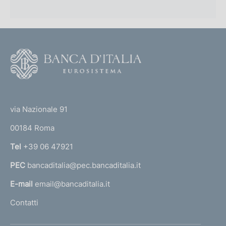
F
o
o
(
t
t
e
via Nazionale 91
o
r
00184 Roma
r
n
Tel
+39 06 47921
a
PEC
bancaditalia@pec.bancaditalia.it
a
l
E-mail
email@bancaditalia.it
l
Contatti
'
h