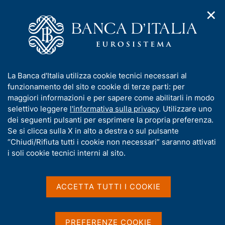
✕
H
A
o
C
p
m
e
r
e
r
i
p
c
Home
/
Media
/
Agenda
/
Mercato finanziario
m
a
a
e
g
n
I
La Banca d'Italia utilizza cookie tecnici necessari al
n
e
e
Mercato finanziario
n
funzionamento del sito e cookie di terze parti: per
u
l
d
f
maggiori informazioni e per sapere come abilitarli in modo
i
s
o
selettivo leggere
l'informativa sulla privacy
. Utilizzare uno
n
i
r
dei seguenti pulsanti per esprimere la propria preferenza.
15 MARZO 2023
a
t
BANCA D'ITALIA - ROMA
m
Se si clicca sulla X in alto a destra o sul pulsante
v
o
i
a
“Chiudi/Rifiuta tutti i cookie non necessari” saranno attivati
g
t
i soli cookie tecnici interni al sito.
a
Condividi
i
S
z
v
t
i
a
a
o
ACCETTA TUTTI I COOKIE
n
m
s
e
p
u
a
i
PREFERENZE COOKIE