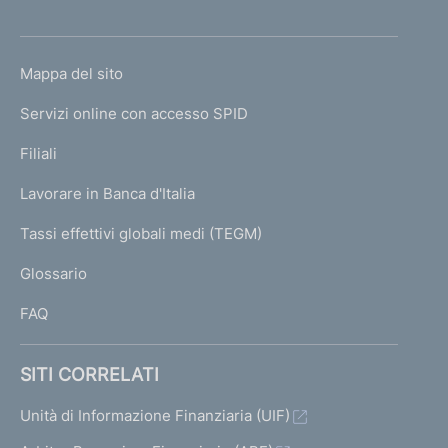
'
h
o
L
Mappa del sito
m
I
e
Servizi online con accesso SPID
N
p
K
Filiali
a
U
g
Lavorare in Banca d'Italia
T
e
I
Tassi effettivi globali medi (TEGM)
)
L
Glossario
I
FAQ
SITI CORRELATI
Unità di Informazione Finanziaria (UIF)