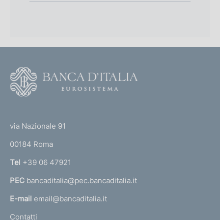
F
o
o
(
t
t
e
via Nazionale 91
o
r
00184 Roma
r
n
Tel
+39 06 47921
a
PEC
bancaditalia@pec.bancaditalia.it
a
l
E-mail
email@bancaditalia.it
l
Contatti