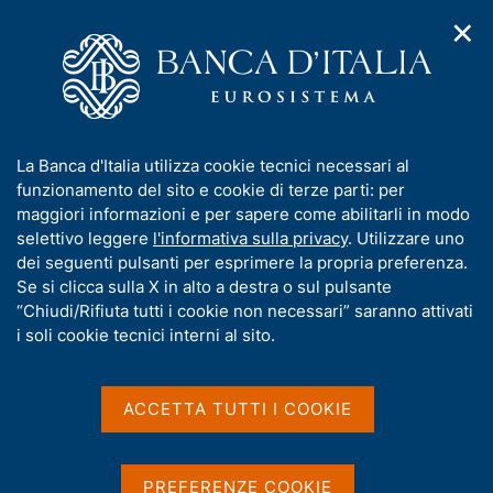
✕
H
A
o
C
p
m
e
r
e
r
i
p
c
Home
/
Media
/
Agenda
/
m
a
a
La Banca d'Italia partecipa a "Fiera Didacta Italia"
e
g
n
I
La Banca d'Italia utilizza cookie tecnici necessari al
n
e
e
n
funzionamento del sito e cookie di terze parti: per
u
l
d
La Banca d'Italia partecipa
f
maggiori informazioni e per sapere come abilitarli in modo
i
s
o
selettivo leggere
l'informativa sulla privacy
. Utilizzare uno
a "Fiera Didacta Italia"
n
i
r
dei seguenti pulsanti per esprimere la propria preferenza.
a
t
m
Se si clicca sulla X in alto a destra o sul pulsante
v
o
i
a
“Chiudi/Rifiuta tutti i cookie non necessari” saranno attivati
8 MARZO 2023 - 10 MARZO 2023
g
t
i soli cookie tecnici interni al sito.
FORTEZZA DA BASSO, FIRENZE - ORARIO: 9:00-18:30
a
i
(ULTIMO GIORNO: 9:00-16:00)
z
v
i
a
o
ACCETTA TUTTI I COOKIE
n
s
Condividi
S
e
u
t
i
a
PREFERENZE COOKIE