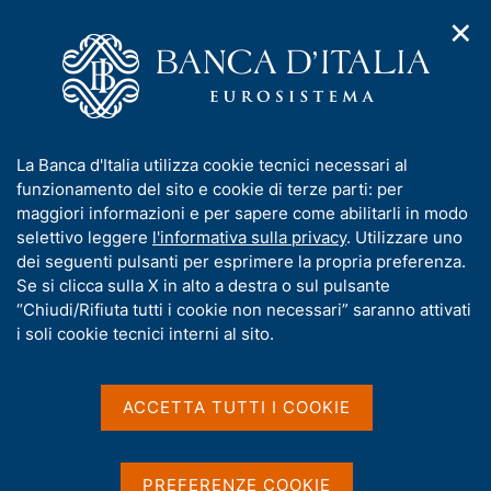
✕
H
A
o
C
p
m
e
r
e
r
i
p
c
Home
/
Media
/
Agenda
/
m
a
a
Sondaggio congiunturale sul mercato delle abitazioni in Italia
e
g
n
I
La Banca d'Italia utilizza cookie tecnici necessari al
n
e
e
n
funzionamento del sito e cookie di terze parti: per
u
l
d
Sondaggio congiunturale
f
maggiori informazioni e per sapere come abilitarli in modo
i
s
o
selettivo leggere
l'informativa sulla privacy
. Utilizzare uno
sul mercato delle abitazioni
n
i
r
dei seguenti pulsanti per esprimere la propria preferenza.
a
t
in Italia
m
Se si clicca sulla X in alto a destra o sul pulsante
v
o
i
a
“Chiudi/Rifiuta tutti i cookie non necessari” saranno attivati
g
t
i soli cookie tecnici interni al sito.
a
i
02 MARZO 2023
z
BANCA D'ITALIA - ROMA
v
i
a
o
ACCETTA TUTTI I COOKIE
n
s
e
Condividi
u
S
i
t
PREFERENZE COOKIE