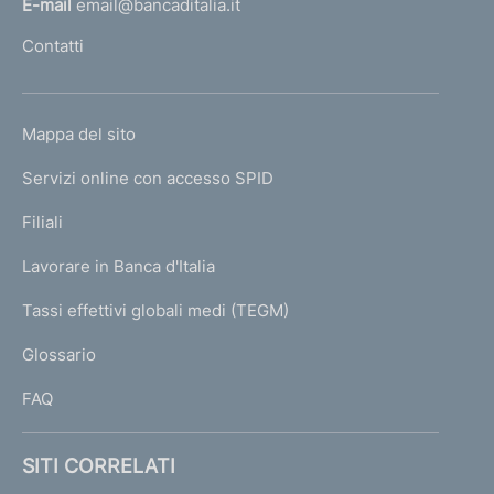
E-mail
email@bancaditalia.it
l
Contatti
'
h
o
L
Mappa del sito
m
I
e
Servizi online con accesso SPID
N
p
K
Filiali
a
U
g
Lavorare in Banca d'Italia
T
e
I
Tassi effettivi globali medi (TEGM)
)
L
Glossario
I
FAQ
SITI CORRELATI