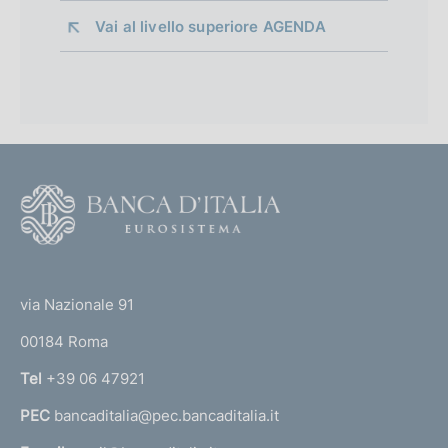
Vai al livello superiore 
AGENDA
F
o
o
(
t
t
e
via Nazionale 91
o
r
00184 Roma
r
n
Tel
+39 06 47921
a
PEC
bancaditalia@pec.bancaditalia.it
a
l