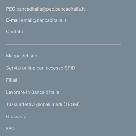
a
PEC
bancaditalia@pec.bancaditalia.it
a
l
E-mail
email@bancaditalia.it
l
Contatti
'
h
o
L
Mappa del sito
m
I
e
Servizi online con accesso SPID
N
p
K
Filiali
a
U
g
Lavorare in Banca d'Italia
T
e
I
Tassi effettivi globali medi (TEGM)
)
L
Glossario
I
FAQ