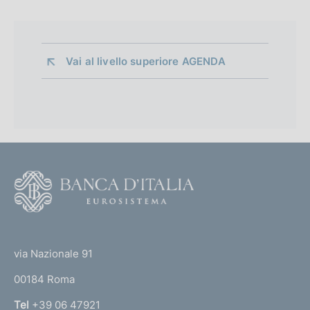
Vai al livello superiore 
AGENDA
F
o
o
(
t
t
e
via Nazionale 91
o
r
00184 Roma
r
n
Tel
+39 06 47921