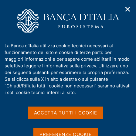
✕
H
A
o
C
p
m
e
r
e
r
i
p
c
Home
/
Media
/
Agenda
/
m
a
a
Prima riunione dei Ministri delle Finanze e dei Governatori delle
e
g
n
Banche Centrali del G20 a Bangalore
I
La Banca d'Italia utilizza cookie tecnici necessari al
n
e
e
n
funzionamento del sito e cookie di terze parti: per
u
l
d
f
maggiori informazioni e per sapere come abilitarli in modo
i
s
Prima riunione dei Ministri
o
selettivo leggere
l'informativa sulla privacy
. Utilizzare uno
n
i
r
dei seguenti pulsanti per esprimere la propria preferenza.
a
delle Finanze e dei
t
m
Se si clicca sulla X in alto a destra o sul pulsante
v
o
Governatori delle Banche
i
a
“Chiudi/Rifiuta tutti i cookie non necessari” saranno attivati
g
t
i soli cookie tecnici interni al sito.
Centrali del G20 a
a
i
z
Bangalore
v
i
a
o
ACCETTA TUTTI I COOKIE
n
s
e
u
22 FEBBRAIO 2023 - 25 FEBBRAIO 2023
BANGALORE, INDIA
i
PREFERENZE COOKIE