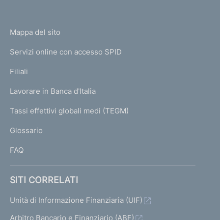
h
o
L
Mappa del sito
m
I
e
Servizi online con accesso SPID
N
p
K
Filiali
a
U
g
Lavorare in Banca d'Italia
T
e
I
Tassi effettivi globali medi (TEGM)
)
L
Glossario
I
FAQ
SITI CORRELATI
Unità di Informazione Finanziaria (UIF)
Arbitro Bancario e Finanziario (ABF)