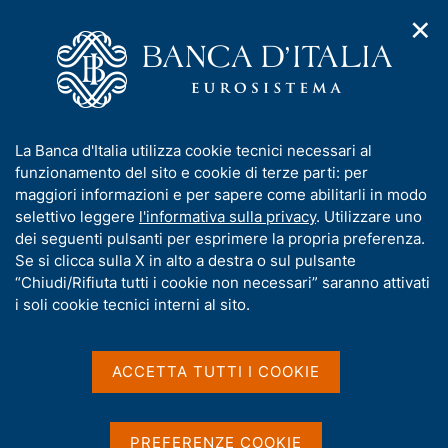
✕
H
A
o
C
p
m
e
r
e
r
i
p
c
Home
/
Media
/
Agenda
/
m
a
a
Il Governatore Ignazio Visco al dibattito su Banca d'Italia e
e
g
n
memoria di un Paese
I
La Banca d'Italia utilizza cookie tecnici necessari al
n
e
e
n
funzionamento del sito e cookie di terze parti: per
u
l
d
f
maggiori informazioni e per sapere come abilitarli in modo
i
s
Il Governatore Ignazio
o
selettivo leggere
l'informativa sulla privacy
. Utilizzare uno
n
i
r
dei seguenti pulsanti per esprimere la propria preferenza.
a
Visco al dibattito su Banca
t
m
Se si clicca sulla X in alto a destra o sul pulsante
v
o
d'Italia e memoria di un
i
a
“Chiudi/Rifiuta tutti i cookie non necessari” saranno attivati
g
t
i soli cookie tecnici interni al sito.
Paese
a
i
z
v
i
a
o
ACCETTA TUTTI I COOKIE
15 FEBBRAIO 2023
n
s
ISTITUTO ITALIANO DI CULTURA DI BRUXELLES,
e
u
BRUXELLES - ORE 19,00
i
PREFERENZE COOKIE