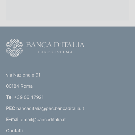
F
o
o
(
t
t
e
via Nazionale 91
o
r
00184 Roma
r
n
Tel
+39 06 47921
a
PEC
bancaditalia@pec.bancaditalia.it
a
l
E-mail
email@bancaditalia.it
l
Contatti
'