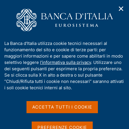
✕
H
A
o
C
p
m
e
r
e
r
i
p
c
Home
/
Media
/
Agenda
/
m
a
a
Finanza pubblica, fabbisogno e debito
e
g
n
I
La Banca d'Italia utilizza cookie tecnici necessari al
n
e
e
n
funzionamento del sito e cookie di terze parti: per
u
l
d
Finanza pubblica,
f
maggiori informazioni e per sapere come abilitarli in modo
i
s
o
selettivo leggere
l'informativa sulla privacy
. Utilizzare uno
fabbisogno e debito
n
i
r
dei seguenti pulsanti per esprimere la propria preferenza.
a
t
m
Se si clicca sulla X in alto a destra o sul pulsante
v
o
i
a
“Chiudi/Rifiuta tutti i cookie non necessari” saranno attivati
15 FEBBRAIO 2023
g
t
i soli cookie tecnici interni al sito.
BANCA D'ITALIA - ROMA
a
i
z
v
i
a
o
ACCETTA TUTTI I COOKIE
Condividi
S
n
s
t
e
u
a
i
PREFERENZE COOKIE
m