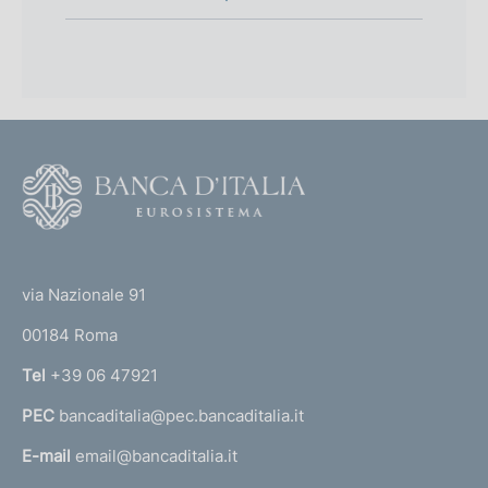
F
o
o
(
t
t
e
via Nazionale 91
o
r
00184 Roma
r
n
Tel
+39 06 47921
a
PEC
bancaditalia@pec.bancaditalia.it
a
l
E-mail
email@bancaditalia.it
l