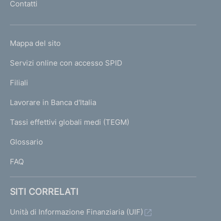
Contatti
'
h
o
L
Mappa del sito
m
I
e
Servizi online con accesso SPID
N
p
K
Filiali
a
U
g
Lavorare in Banca d'Italia
T
e
I
Tassi effettivi globali medi (TEGM)
)
L
Glossario
I
FAQ
SITI CORRELATI
Unità di Informazione Finanziaria (UIF)