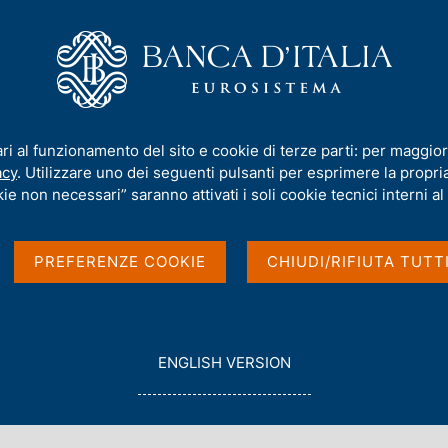
iamo
Compiti
Servizi al cittadino
Pubbli
onvegno "Cyber sicurezza: una continua sfida per l'economia e per la soc
ari al funzionamento del sito e cookie di terze parti: per maggior
acy
. Utilizzare uno dei seguenti pulsanti per esprimere la propria 
 interviene al
ie non necessari” saranno attivati i soli cookie tecnici interni al 
rezza: una continua
PREFERENZE COOKIE
CHIUDI/RIFIUTA TUTT
 per la società"
G
ENGLISH VERSION
O
T
O