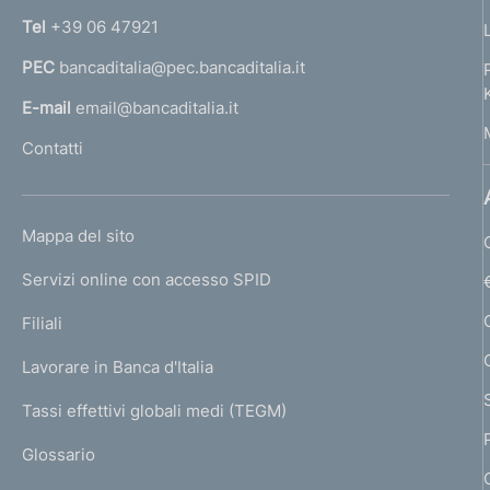
n
Tel
+39 06 47921
a
PEC
bancaditalia@pec.bancaditalia.it
a
l
E-mail
email@bancaditalia.it
l
Contatti
'
h
o
L
Mappa del sito
m
I
e
Servizi online con accesso SPID
N
p
K
Filiali
a
U
g
Lavorare in Banca d'Italia
T
e
I
Tassi effettivi globali medi (TEGM)
)
L
Glossario
I