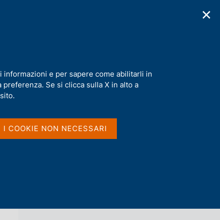
✕
cazioni
Statistiche
Media
|
IT
C
e
r
c
ietà"
a
i informazioni e per sapere come abilitarli in
n
preferenza. Se si clicca sulla X in alto a
e
l
sito.
Vai al livello superiore 
AGENDA
s
i
t
I I COOKIE NON NECESSARI
o