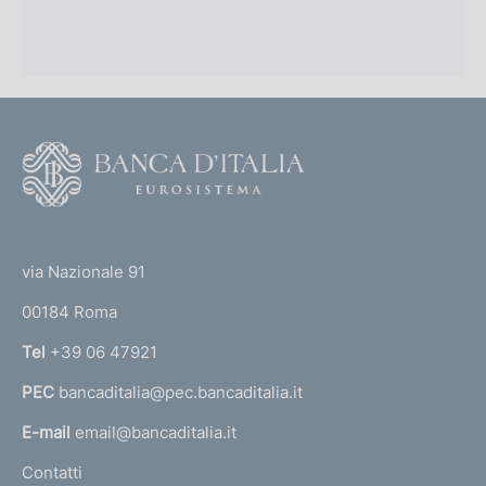
F
o
o
(
t
t
e
via Nazionale 91
o
r
00184 Roma
r
n
Tel
+39 06 47921
a
PEC
bancaditalia@pec.bancaditalia.it
a
l
E-mail
email@bancaditalia.it
l
Contatti
'