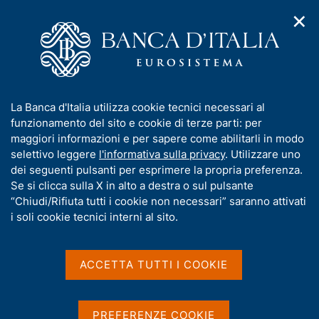
✕
H
A
o
C
p
m
e
r
e
r
i
p
c
Home
/
Media
/
Agenda
/
Banche e moneta: serie nazionali
m
a
a
e
g
n
I
La Banca d'Italia utilizza cookie tecnici necessari al
n
e
e
Banche e moneta: serie
n
funzionamento del sito e cookie di terze parti: per
u
l
d
f
maggiori informazioni e per sapere come abilitarli in modo
nazionali
i
s
o
selettivo leggere
l'informativa sulla privacy
. Utilizzare uno
n
i
r
dei seguenti pulsanti per esprimere la propria preferenza.
a
t
m
Se si clicca sulla X in alto a destra o sul pulsante
v
o
09 FEBBRAIO 2023
i
a
“Chiudi/Rifiuta tutti i cookie non necessari” saranno attivati
BANCA D'ITALIA - ROMA
g
t
i soli cookie tecnici interni al sito.
a
i
z
v
i
Condividi
S
a
o
ACCETTA TUTTI I COOKIE
t
n
s
a
e
u
m
i
PREFERENZE COOKIE
p