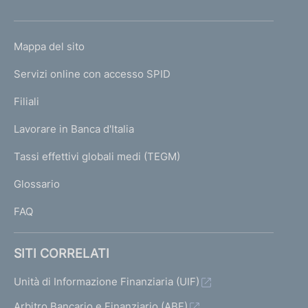
h
o
L
Mappa del sito
m
I
e
Servizi online con accesso SPID
N
p
K
Filiali
a
U
g
Lavorare in Banca d'Italia
T
e
I
Tassi effettivi globali medi (TEGM)
)
L
Glossario
I
FAQ
SITI CORRELATI
Unità di Informazione Finanziaria (UIF)
Arbitro Bancario e Finanziario (ABF)