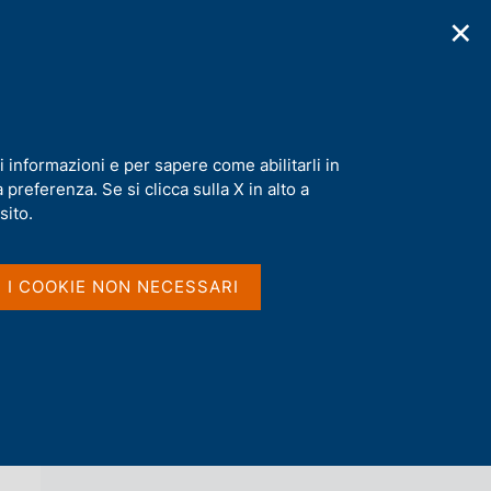
✕
cazioni
Statistiche
Media
|
IT
C
e
r
c
a
i informazioni e per sapere come abilitarli in
n
preferenza. Se si clicca sulla X in alto a
e
l
sito.
Vai al livello superiore 
AGENDA
s
i
t
I I COOKIE NON NECESSARI
o