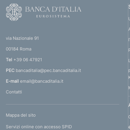
F
o
o
(
t
t
e
via Nazionale 91
o
r
00184 Roma
r
n
Tel
+39 06 47921
a
PEC
bancaditalia@pec.bancaditalia.it
a
l
E-mail
email@bancaditalia.it
l
Contatti
'
h
o
L
Mappa del sito
m
I
e
Servizi online con accesso SPID