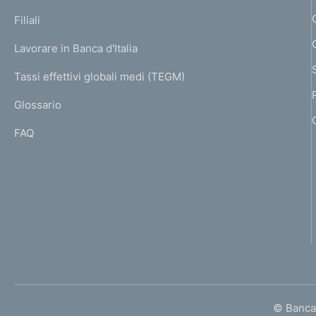
N
p
K
Filiali
a
U
g
Lavorare in Banca d'Italia
T
e
I
Tassi effettivi globali medi (TEGM)
)
L
Glossario
I
FAQ
© Banca 