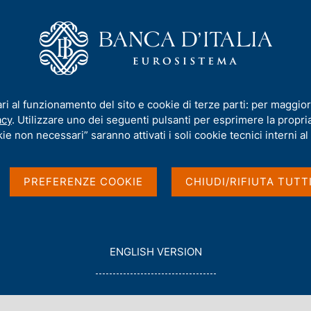
iamo
Compiti
Servizi al cittadino
Pubbli
ito sul libro di Gianni Toniolo "Storia della Banca d'Italia"
ari al funzionamento del sito e cookie di terze parti: per maggior
acy
. Utilizzare uno dei seguenti pulsanti per esprimere la propria 
nterviene al dibattito
ie non necessari” saranno attivati i soli cookie tecnici interni al 
iolo "Storia della
PREFERENZE COOKIE
CHIUDI/RIFIUTA TUTT
G
ENGLISH VERSION
O
T
O