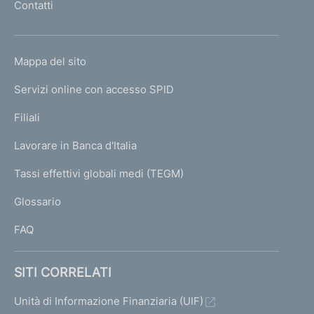
Contatti
'
h
o
L
Mappa del sito
m
I
e
Servizi online con accesso SPID
N
p
K
Filiali
a
U
g
Lavorare in Banca d'Italia
T
e
I
Tassi effettivi globali medi (TEGM)
)
L
Glossario
I
FAQ
SITI CORRELATI
Unità di Informazione Finanziaria (UIF)