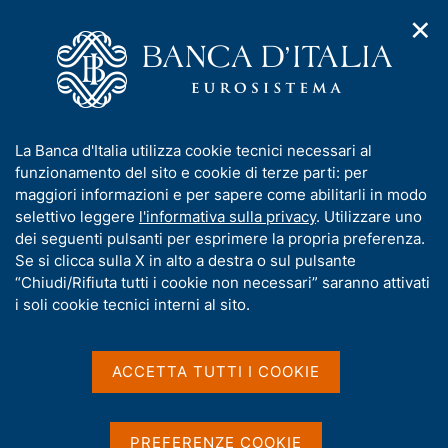
✕
H
A
o
C
p
m
e
r
e
r
i
p
c
Home
/
Media
/
Agenda
/
m
a
a
Finanza pubblica: fabbisogno e debito
e
g
n
I
La Banca d'Italia utilizza cookie tecnici necessari al
n
e
e
n
funzionamento del sito e cookie di terze parti: per
u
l
d
Finanza pubblica:
f
maggiori informazioni e per sapere come abilitarli in modo
i
s
o
selettivo leggere
l'informativa sulla privacy
. Utilizzare uno
fabbisogno e debito
n
i
r
dei seguenti pulsanti per esprimere la propria preferenza.
a
t
m
Se si clicca sulla X in alto a destra o sul pulsante
v
o
i
a
“Chiudi/Rifiuta tutti i cookie non necessari” saranno attivati
16 GENNAIO 2023
g
t
i soli cookie tecnici interni al sito.
BANCA D'ITALIA - ROMA
a
i
z
v
i
a
o
ACCETTA TUTTI I COOKIE
Condividi
S
n
s
t
e
u
a
i
PREFERENZE COOKIE
m