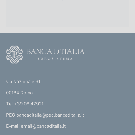
F
o
o
(
t
t
e
via Nazionale 91
o
r
00184 Roma
r
n
Tel
+39 06 47921
a
PEC
bancaditalia@pec.bancaditalia.it
a
l
E-mail
email@bancaditalia.it
l