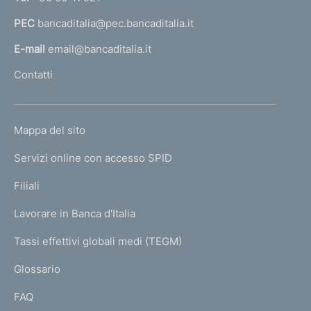
a
PEC
bancaditalia@pec.bancaditalia.it
a
l
E-mail
email@bancaditalia.it
l
Contatti
'
h
o
L
Mappa del sito
m
I
e
Servizi online con accesso SPID
N
p
K
Filiali
a
U
g
Lavorare in Banca d'Italia
T
e
I
Tassi effettivi globali medi (TEGM)
)
L
Glossario
I
FAQ