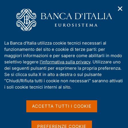
✕
H
A
o
C
p
m
e
r
e
r
i
p
c
Home
/
Media
/
Agenda
/
m
a
a
Conferenza Congiunta Banca d'Italia - CEPR - EIEF su Dinamiche
e
g
n
di impresa, innovazione e crescita
I
La Banca d'Italia utilizza cookie tecnici necessari al
n
e
e
n
funzionamento del sito e cookie di terze parti: per
u
l
d
f
maggiori informazioni e per sapere come abilitarli in modo
i
s
Conferenza Congiunta
o
selettivo leggere
l'informativa sulla privacy
. Utilizzare uno
n
i
r
dei seguenti pulsanti per esprimere la propria preferenza.
a
Banca d'Italia - CEPR - EIEF
t
m
Se si clicca sulla X in alto a destra o sul pulsante
v
o
su Dinamiche di impresa,
i
a
“Chiudi/Rifiuta tutti i cookie non necessari” saranno attivati
g
t
i soli cookie tecnici interni al sito.
innovazione e crescita
a
i
z
v
i
a
o
ACCETTA TUTTI I COOKIE
15 DICEMBRE 2022 - 16 DICEMBRE 2022
n
s
ROMA
e
u
i
PREFERENZE COOKIE