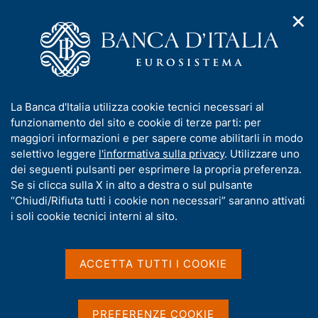
✕
H
A
o
C
p
m
e
r
e
r
i
p
c
Home
/
Media
/
Agenda
/
m
a
a
Le donne e la cultura finanziaria: gli strumenti per avvicinarle
e
g
n
I
La Banca d'Italia utilizza cookie tecnici necessari al
n
e
e
n
funzionamento del sito e cookie di terze parti: per
u
l
d
Le donne e la cultura
f
maggiori informazioni e per sapere come abilitarli in modo
i
s
o
selettivo leggere
l'informativa sulla privacy
. Utilizzare uno
finanziaria: gli strumenti
n
i
r
dei seguenti pulsanti per esprimere la propria preferenza.
a
t
per avvicinarle
m
Se si clicca sulla X in alto a destra o sul pulsante
v
o
i
a
“Chiudi/Rifiuta tutti i cookie non necessari” saranno attivati
g
t
i soli cookie tecnici interni al sito.
a
i
26 OTTOBRE 2022
z
SALONE MARGHERITA, ROMA. ORE 16-17.30
v
i
a
o
ACCETTA TUTTI I COOKIE
n
s
e
Condividi
u
S
i
t
PREFERENZE COOKIE