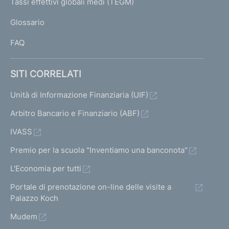
Tassi effettivi globali medi (TEGM)
)
L
Glossario
I
FAQ
SITI CORRELATI
Unità di Informazione Finanziaria (UIF)
Arbitro Bancario e Finanziario (ABF)
IVASS
Premio per la scuola "Inventiamo una banconota"
L'Economia per tutti
Portale di prenotazione on-line delle visite a
Palazzo Koch
Mudem