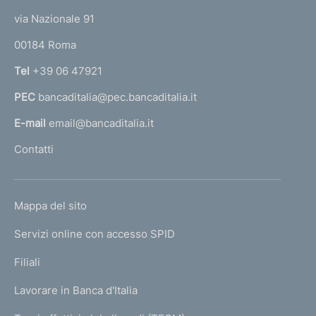
t
e
via Nazionale 91
o
r
00184 Roma
r
n
Tel
+39 06 47921
a
PEC
bancaditalia@pec.bancaditalia.it
a
l
E-mail
email@bancaditalia.it
l
Contatti
'
h
o
L
Mappa del sito
m
I
e
Servizi online con accesso SPID
N
p
K
Filiali
a
U
g
Lavorare in Banca d'Italia
T
e
I