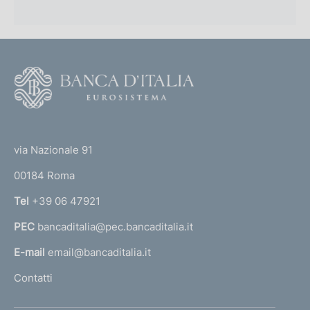
F
o
o
(
t
t
e
via Nazionale 91
o
r
00184 Roma
r
n
Tel
+39 06 47921
a
PEC
bancaditalia@pec.bancaditalia.it
a
l
E-mail
email@bancaditalia.it
l
Contatti
'
h