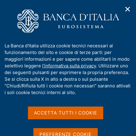
✕
H
A
o
C
p
m
e
r
e
r
i
p
c
Home
/
Media
/
Agenda
/
Sistema dei pagamenti
m
a
a
e
g
n
I
La Banca d'Italia utilizza cookie tecnici necessari al
n
e
e
Sistema dei pagamenti
n
funzionamento del sito e cookie di terze parti: per
u
l
d
f
maggiori informazioni e per sapere come abilitarli in modo
i
s
o
selettivo leggere
l'informativa sulla privacy
. Utilizzare uno
n
i
r
dei seguenti pulsanti per esprimere la propria preferenza.
24 OTTOBRE 2022
a
t
BANCA D'ITALIA - ROMA
m
Se si clicca sulla X in alto a destra o sul pulsante
v
o
i
a
“Chiudi/Rifiuta tutti i cookie non necessari” saranno attivati
g
t
i soli cookie tecnici interni al sito.
a
Condividi
i
S
z
v
t
i
a
a
o
ACCETTA TUTTI I COOKIE
n
m
s
e
p
u
a
i
PREFERENZE COOKIE