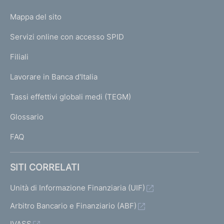
o
L
Mappa del sito
m
I
e
Servizi online con accesso SPID
N
p
K
Filiali
a
U
g
Lavorare in Banca d'Italia
T
e
I
Tassi effettivi globali medi (TEGM)
)
L
Glossario
I
FAQ
SITI CORRELATI
Unità di Informazione Finanziaria (UIF)
Arbitro Bancario e Finanziario (ABF)
IVASS