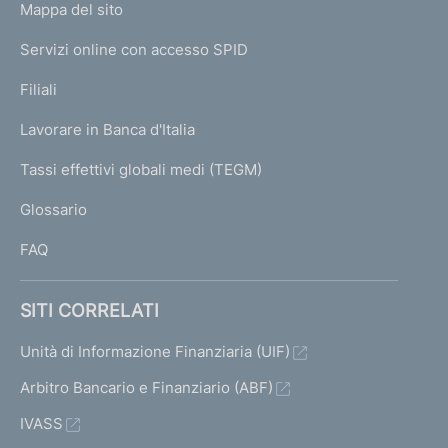
L
Mappa del sito
m
I
e
Servizi online con accesso SPID
N
p
K
Filiali
a
U
g
Lavorare in Banca d'Italia
T
e
I
Tassi effettivi globali medi (TEGM)
)
L
Glossario
I
FAQ
SITI CORRELATI
Unità di Informazione Finanziaria (UIF)
Arbitro Bancario e Finanziario (ABF)
IVASS