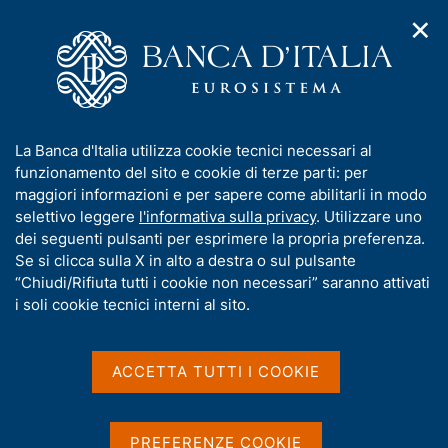
✕
H
A
o
C
p
m
e
r
e
r
i
p
c
Home
/
Media
/
Agenda
/
Conti finanziari
m
a
a
e
g
n
I
La Banca d'Italia utilizza cookie tecnici necessari al
n
e
e
Conti finanziari
n
funzionamento del sito e cookie di terze parti: per
u
l
d
f
maggiori informazioni e per sapere come abilitarli in modo
i
s
o
selettivo leggere
l'informativa sulla privacy
. Utilizzare uno
n
i
r
dei seguenti pulsanti per esprimere la propria preferenza.
17 OTTOBRE 2022
a
t
BANCA D'ITALIA - ROMA
m
Se si clicca sulla X in alto a destra o sul pulsante
v
o
i
a
“Chiudi/Rifiuta tutti i cookie non necessari” saranno attivati
g
t
i soli cookie tecnici interni al sito.
a
Condividi
i
S
z
v
t
i
a
a
o
ACCETTA TUTTI I COOKIE
n
m
s
e
p
u
a
i
PREFERENZE COOKIE