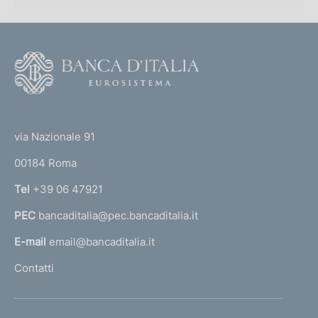
F
o
o
(
t
t
e
via Nazionale 91
o
r
00184 Roma
r
n
Tel
+39 06 47921
a
PEC
bancaditalia@pec.bancaditalia.it
a
l
E-mail
email@bancaditalia.it
l
Contatti
'
h
o