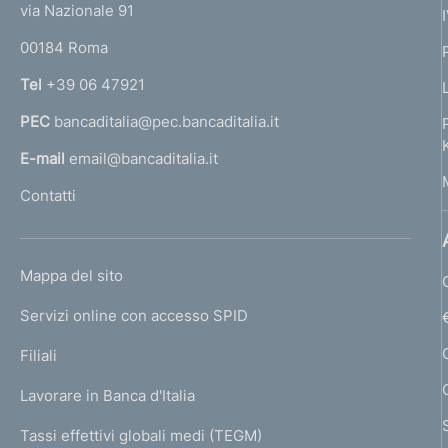
e
via Nazionale 91
o
r
00184 Roma
r
n
Tel
+39 06 47921
a
PEC
bancaditalia@pec.bancaditalia.it
a
l
E-mail
email@bancaditalia.it
l
Contatti
'
h
o
L
Mappa del sito
m
I
e
Servizi online con accesso SPID
N
p
K
Filiali
a
U
g
Lavorare in Banca d'Italia
T
e
I
Tassi effettivi globali medi (TEGM)
)