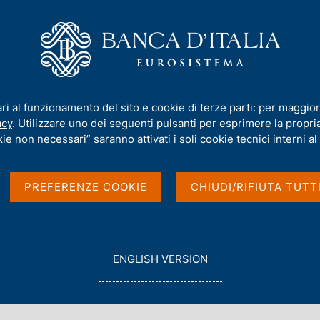
iamo
Compiti
Servizi al cittadino
Pubbli
 DLT con le infrastrutture di mercato"
ari al funzionamento del sito e cookie di terze parti: per maggior
acy
. Utilizzare uno dei seguenti pulsanti per esprimere la propria 
Integrazione della DLT
ie non necessari” saranno attivati i soli cookie tecnici interni al 
di mercato"
PREFERENZE COOKIE
CHIUDI/RIFIUTA TUTT
 MONETA - ORARIO 9:00-13:00
G
ENGLISH VERSION
O
T
O