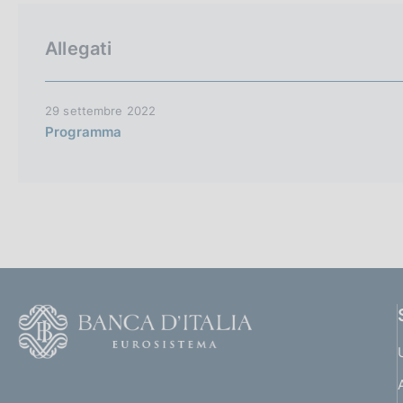
Allegati
29 settembre 2022
Programma
F
o
o
(
t
t