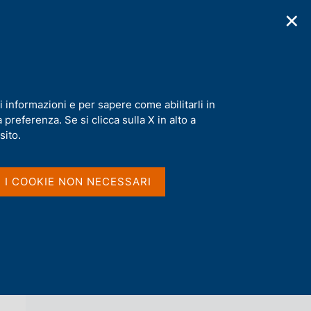
✕
cazioni
Statistiche
Media
|
IT
C
e
r
c
a
i informazioni e per sapere come abilitarli in
n
preferenza. Se si clicca sulla X in alto a
e
l
sito.
Vai al livello superiore 
AGENDA
s
i
t
I I COOKIE NON NECESSARI
o