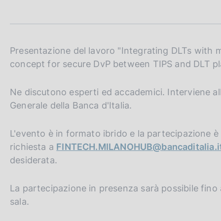
t
c
a
o
m
o
p
k
a
i
l
Presentazione del lavoro "Integrating DLTs with m
e
a
concept for secure DvP between TIPS and DLT pl
p
:
a
g
Ne discutono esperti ed accademici. Interviene all
i
Generale della Banca d'Italia.
n
a
L'evento è in formato ibrido e la partecipazione è 
richiesta a
FINTECH.MILANOHUB@bancaditalia.i
desiderata.
La partecipazione in presenza sarà possibile fino
sala.