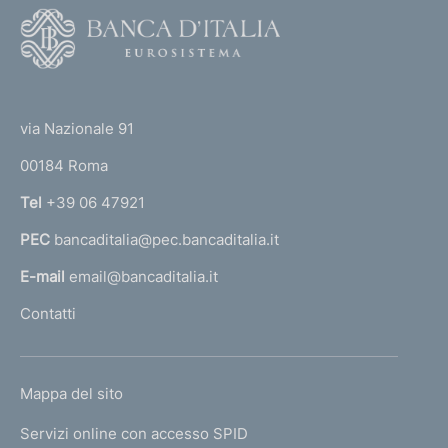
F
o
o
(
t
t
e
via Nazionale 91
o
r
00184 Roma
r
n
Tel
+39 06 47921
a
PEC
bancaditalia@pec.bancaditalia.it
a
l
E-mail
email@bancaditalia.it
l
Contatti
'
h
o
L
Mappa del sito
m
I
e
Servizi online con accesso SPID
N