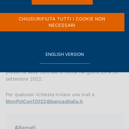
c
o
Condividi
o
S
CHIUDI/RIFIUTA TUTTI I COOKIE NON
k
t
NECESSARI
a
i
m
e
p
:
a
La Banca d'Italia organizza una conferenza su "
l
La
G
ENGLISH VERSION
a
politica monetaria in tempi eccezionali: l'esperienza
O
p
pandemica e le sfide attuali
". L'evento sarà ospitato
T
a
presso la sede centrale di Roma nei giorni 29 e 30
O
g
settembre 2022.
i
n
a
Per qualsiasi richiesta inviare una mail a
MonPolConf2022@bancaditalia.it
.
Allegati