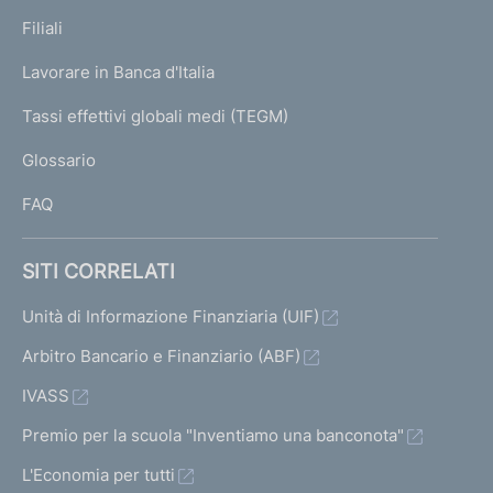
p
K
Filiali
a
U
g
Lavorare in Banca d'Italia
T
e
I
Tassi effettivi globali medi (TEGM)
)
L
Glossario
I
FAQ
SITI CORRELATI
Unità di Informazione Finanziaria (UIF)
Arbitro Bancario e Finanziario (ABF)
IVASS
Premio per la scuola "Inventiamo una banconota"
L'Economia per tutti