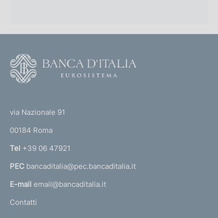
F
o
o
(
t
t
e
via Nazionale 91
o
r
00184 Roma
r
n
Tel
+39 06 47921
a
PEC
bancaditalia@pec.bancaditalia.it
a
l
E-mail
email@bancaditalia.it
l
Contatti
'