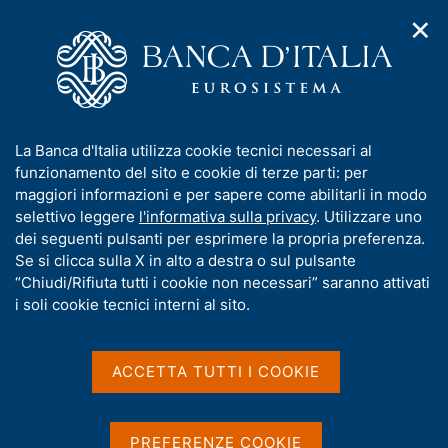
✕
H
A
o
C
p
m
e
r
e
r
i
p
c
Home
/
Media
/
Agenda
/
L'economia italiana in breve
m
a
a
e
g
n
I
La Banca d'Italia utilizza cookie tecnici necessari al
n
e
e
L'economia italiana in
n
funzionamento del sito e cookie di terze parti: per
u
l
d
f
maggiori informazioni e per sapere come abilitarli in modo
breve
i
s
o
selettivo leggere
l'informativa sulla privacy
. Utilizzare uno
n
i
r
dei seguenti pulsanti per esprimere la propria preferenza.
a
t
m
Se si clicca sulla X in alto a destra o sul pulsante
v
o
09 SETTEMBRE 2022
i
a
“Chiudi/Rifiuta tutti i cookie non necessari” saranno attivati
BANCA D'ITALIA - ROMA
g
t
i soli cookie tecnici interni al sito.
a
i
z
v
i
Condividi
S
a
o
ACCETTA TUTTI I COOKIE
t
n
s
a
e
u
m
i
PREFERENZE COOKIE
p