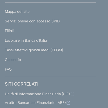
h
o
L
Mappa del sito
m
I
e
Servizi online con accesso SPID
N
p
K
Filiali
a
U
g
Lavorare in Banca d'Italia
T
e
I
Tassi effettivi globali medi (TEGM)
)
L
Glossario
I
FAQ
SITI CORRELATI
Unità di Informazione Finanziaria (UIF)
Arbitro Bancario e Finanziario (ABF)