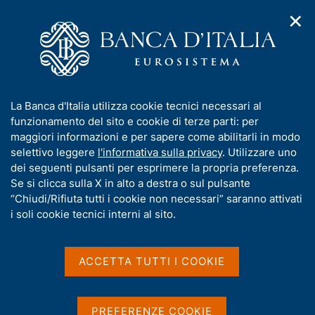
✕
H
A
o
C
p
m
e
r
e
r
i
p
c
Home
/
Media
/
Agenda
/
L'economia italiana in breve
m
a
a
e
g
n
I
La Banca d'Italia utilizza cookie tecnici necessari al
n
e
e
L'economia italiana in
n
funzionamento del sito e cookie di terze parti: per
u
l
d
f
maggiori informazioni e per sapere come abilitarli in modo
breve
i
s
o
selettivo leggere
l'informativa sulla privacy
. Utilizzare uno
n
i
r
dei seguenti pulsanti per esprimere la propria preferenza.
a
t
m
Se si clicca sulla X in alto a destra o sul pulsante
v
o
09 SETTEMBRE 2022
i
a
“Chiudi/Rifiuta tutti i cookie non necessari” saranno attivati
BANCA D'ITALIA - ROMA
g
t
i soli cookie tecnici interni al sito.
a
i
z
v
i
Condividi
S
a
o
ACCETTA TUTTI I COOKIE
t
n
s
a
e
u
m
i
PREFERENZE COOKIE
p