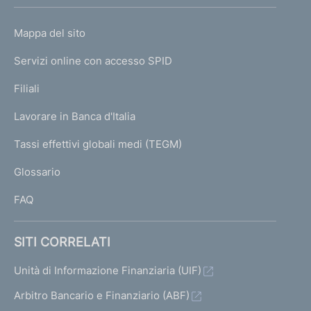
h
o
L
Mappa del sito
m
I
e
Servizi online con accesso SPID
N
p
K
Filiali
a
U
g
Lavorare in Banca d'Italia
T
e
I
Tassi effettivi globali medi (TEGM)
)
L
Glossario
I
FAQ
SITI CORRELATI
Unità di Informazione Finanziaria (UIF)
Arbitro Bancario e Finanziario (ABF)