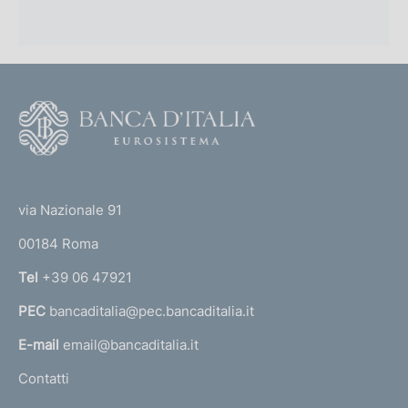
F
o
o
(
t
t
e
via Nazionale 91
o
r
00184 Roma
r
n
Tel
+39 06 47921
a
PEC
bancaditalia@pec.bancaditalia.it
a
l
E-mail
email@bancaditalia.it
l
Contatti
'