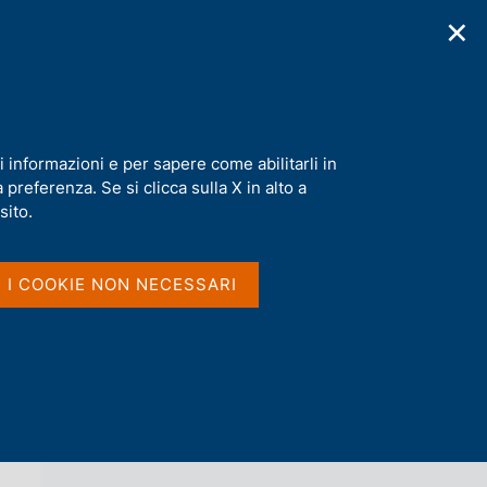
✕
cazioni
Statistiche
Media
|
IT
C
e
r
c
a
i informazioni e per sapere come abilitarli in
n
preferenza. Se si clicca sulla X in alto a
e
l
sito.
Vai al livello superiore 
AGENDA
s
i
t
I I COOKIE NON NECESSARI
o