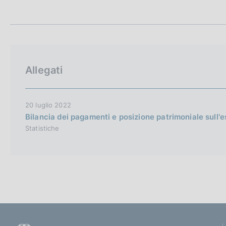
t
c
a
o
m
o
p
k
a
i
l
e
a
Allegati
p
:
a
g
i
20 luglio 2022
n
Bilancia dei pagamenti e posizione patrimoniale sull'
a
Statistiche