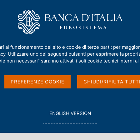
iamo
Compiti
Servizi al cittadino
Pubbli
imoniale sull'estero
ari al funzionamento del sito e cookie di terze parti: per maggior
acy
. Utilizzare uno dei seguenti pulsanti per esprimere la propria 
i e posizione
ie non necessari” saranno attivati i soli cookie tecnici interni al 
ro
PREFERENZE COOKIE
CHIUDI/RIFIUTA TUTT
G
ENGLISH VERSION
O
T
O