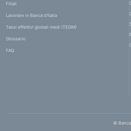
K
Filiali
a
U
g
Lavorare in Banca d'Italia
T
e
I
Tassi effettivi globali medi (TEGM)
)
L
Glossario
I
FAQ
© Banca 