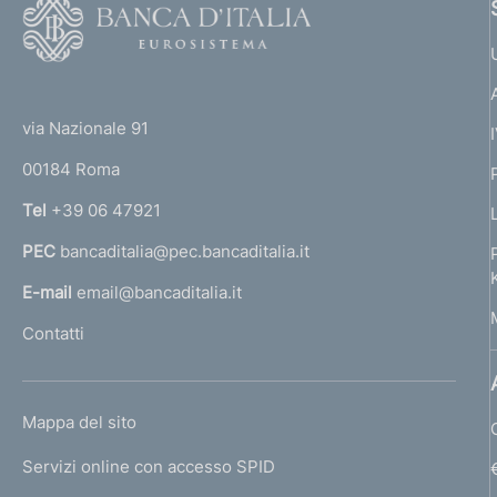
F
o
o
(
t
t
e
via Nazionale 91
o
r
00184 Roma
r
n
Tel
+39 06 47921
a
PEC
bancaditalia@pec.bancaditalia.it
a
l
E-mail
email@bancaditalia.it
l
Contatti
'
h
o
L
Mappa del sito
m
I
e
Servizi online con accesso SPID
N
p