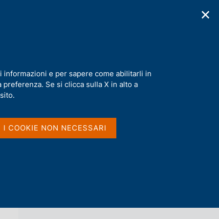
✕
cazioni
Statistiche
Media
|
IT
C
e
r
c
a
i informazioni e per sapere come abilitarli in
n
preferenza. Se si clicca sulla X in alto a
e
l
sito.
Vai al livello superiore 
AGENDA
s
i
t
I I COOKIE NON NECESSARI
o