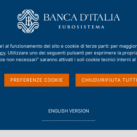
iamo
Compiti
Servizi al cittadino
Pubbli
 e crescita
ari al funzionamento del sito e cookie di terze parti: per maggior
acy
. Utilizzare uno dei seguenti pulsanti per esprimere la propria 
tive di inflazione e
ie non necessari” saranno attivati i soli cookie tecnici interni al 
PREFERENZE COOKIE
CHIUDI/RIFIUTA TUTT
G
ENGLISH VERSION
O
T
O