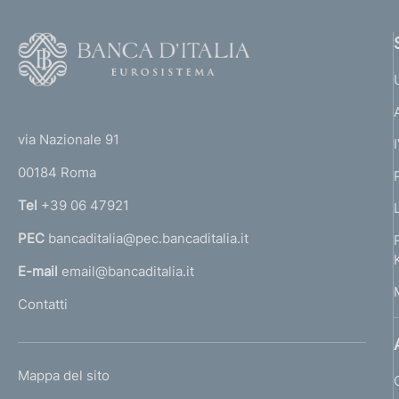
F
o
o
(
t
t
e
via Nazionale 91
o
r
00184 Roma
r
n
Tel
+39 06 47921
a
PEC
bancaditalia@pec.bancaditalia.it
a
l
E-mail
email@bancaditalia.it
l
Contatti
'
h
o
L
Mappa del sito
m
I