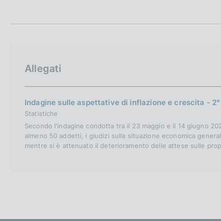
t
c
a
o
m
o
p
k
a
i
l
e
a
Allegati
p
:
a
g
i
Indagine sulle aspettative di inflazione e crescita - 2
n
Statistiche
a
Secondo l'indagine condotta tra il 23 maggio e il 14 giugno 2022
almeno 50 addetti, i giudizi sulla situazione economica genera
mentre si è attenuato il deterioramento delle attese sulle prop