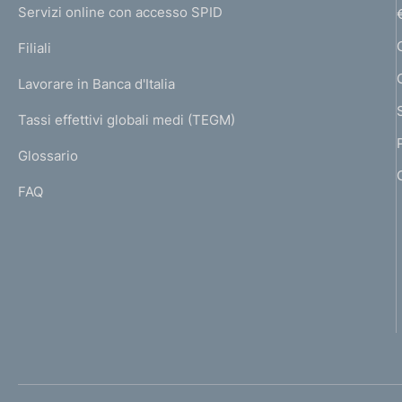
e
Servizi online con accesso SPID
N
p
K
Filiali
a
U
g
Lavorare in Banca d'Italia
T
e
I
Tassi effettivi globali medi (TEGM)
)
L
Glossario
I
FAQ