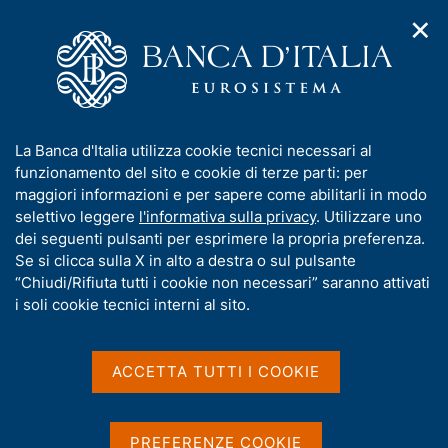
✕
H
A
o
C
p
m
e
r
e
r
i
p
c
Home
/
Media
/
Agenda
/
m
a
a
3rd Research Workshop on "Long-term investors' trends:
e
g
n
theory and practice"
I
La Banca d'Italia utilizza cookie tecnici necessari al
n
e
e
n
funzionamento del sito e cookie di terze parti: per
u
l
d
f
maggiori informazioni e per sapere come abilitarli in modo
i
s
3rd Research Workshop on
o
selettivo leggere
l'informativa sulla privacy
. Utilizzare uno
n
i
r
dei seguenti pulsanti per esprimere la propria preferenza.
a
"Long-term investors'
t
m
Se si clicca sulla X in alto a destra o sul pulsante
v
o
trends: theory and
i
a
“Chiudi/Rifiuta tutti i cookie non necessari” saranno attivati
g
t
i soli cookie tecnici interni al sito.
practice"
a
i
z
v
i
a
o
ACCETTA TUTTI I COOKIE
11 LUGLIO 2022
n
s
LTI@UNITO - BANCA D'ITALIA - MODALITÀ IBRIDA -
e
u
BANCA D'ITALIA, ROMA
i
PREFERENZE COOKIE