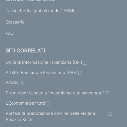
T
e
I
Tassi effettivi globali medi (TEGM)
)
L
Glossario
I
FAQ
SITI CORRELATI
Unità di Informazione Finanziaria (UIF)
Arbitro Bancario e Finanziario (ABF)
IVASS
Premio per la scuola "Inventiamo una banconota"
L'Economia per tutti
Portale di prenotazione on-line delle visite a
Palazzo Koch