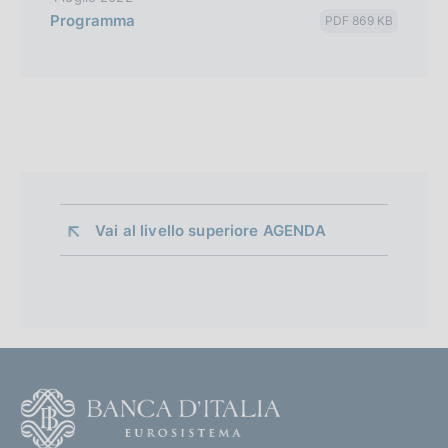
Programma
PDF 869 KB
Vai al livello superiore 
AGENDA
F
o