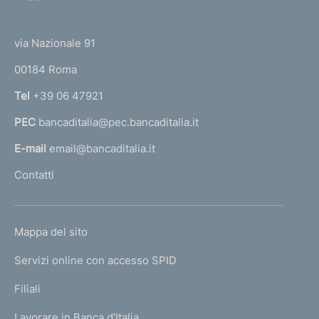
o
(
t
t
e
via Nazionale 91
o
r
00184 Roma
r
n
Tel
+39 06 47921
a
PEC
bancaditalia@pec.bancaditalia.it
a
l
E-mail
email@bancaditalia.it
l
Contatti
'
h
o
L
Mappa del sito
m
I
e
Servizi online con accesso SPID
N
p
K
Filiali
a
U
g
Lavorare in Banca d'Italia