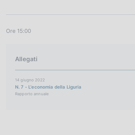
t
c
a
o
m
o
p
k
a
i
l
Ore 15:00
e
a
p
:
a
g
Allegati
i
n
a
14 giugno 2022
N. 7 - L'economia della Liguria
Rapporto annuale