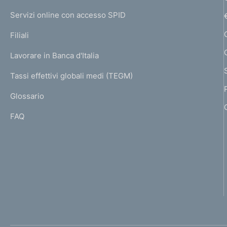
I
e
Servizi online con accesso SPID
N
p
K
Filiali
a
U
g
Lavorare in Banca d'Italia
T
e
I
Tassi effettivi globali medi (TEGM)
)
L
Glossario
I
FAQ