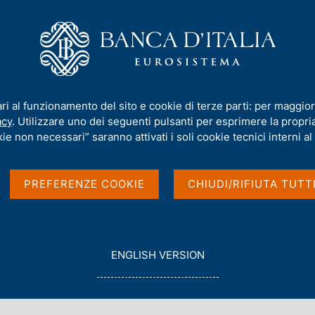
iamo
Compiti
Servizi al cittadino
Pubbli
 2021 "L'economia della Liguria"
ari al funzionamento del sito e cookie di terze parti: per maggior
acy
. Utilizzare uno dei seguenti pulsanti per esprimere la propria 
porto annuale sul
ie non necessari” saranno attivati i soli cookie tecnici interni al 
a Liguria"
PREFERENZE COOKIE
CHIUDI/RIFIUTA TUTT
G
ENGLISH VERSION
O
T
O