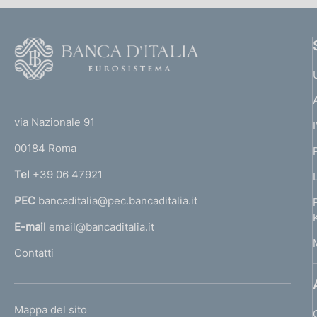
F
o
o
(
t
t
e
via Nazionale 91
o
r
00184 Roma
r
n
Tel
+39 06 47921
a
PEC
bancaditalia@pec.bancaditalia.it
a
l
E-mail
email@bancaditalia.it
l
Contatti
'
h
o
L
Mappa del sito
m