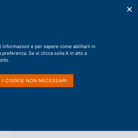
✕
cazioni
Statistiche
Media
|
IT
C
e
r
c
a
i informazioni e per sapere come abilitarli in
n
preferenza. Se si clicca sulla X in alto a
e
l
sito.
Vai al livello superiore 
AGENDA
s
i
t
I I COOKIE NON NECESSARI
o