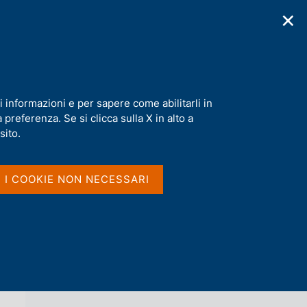
✕
cazioni
Statistiche
Media
|
IT
C
e
r
c
a
i informazioni e per sapere come abilitarli in
n
preferenza. Se si clicca sulla X in alto a
e
l
sito.
Vai al livello superiore 
AGENDA
s
i
t
I I COOKIE NON NECESSARI
o