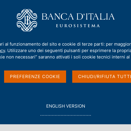
iamo
Compiti
Servizi al cittadino
Pubbli
e economia e società. Le sfide che ci attendono, le azioni possibili
ari al funzionamento del sito e cookie di terze parti: per maggior
acy
. Utilizzare uno dei seguenti pulsanti per esprimere la propria 
tenibile: ambiente
ie non necessari” saranno attivati i soli cookie tecnici interni al 
 sfide che ci
PREFERENZE COOKIE
CHIUDI/RIFIUTA TUTT
ssibili
G
ENGLISH VERSION
O
T
IONE GIORGIO CINI - ISOLA DI SAN GIORGIO - VENEZIA
O