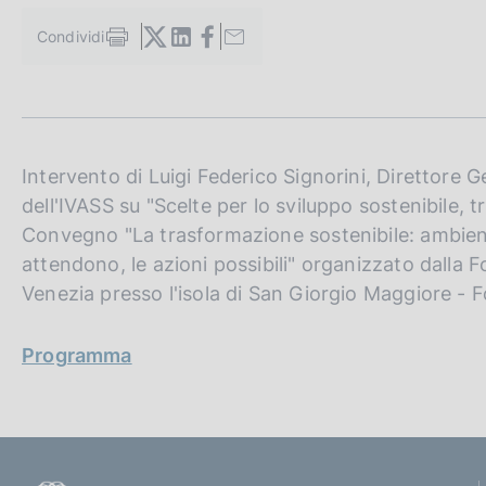
c
o
Condividi
S
o
t
k
a
i
m
e
p
a
:
l
Intervento di Luigi Federico Signorini, Direttore G
a
dell'IVASS su "Scelte per lo sviluppo sostenibile, 
p
Convegno "La trasformazione sostenibile: ambient
a
g
attendono, le azioni possibili" organizzato dall
i
Venezia presso l'isola di San Giorgio Maggiore - 
n
a
Programma