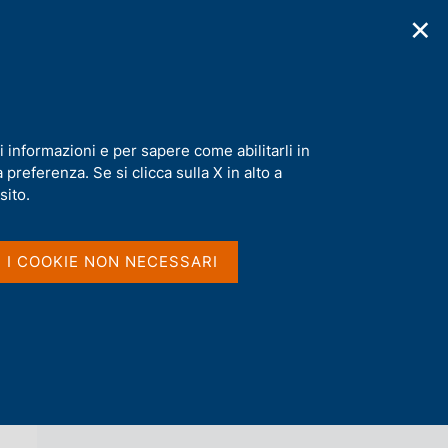
✕
cazioni
Statistiche
Media
|
IT
C
e
r
c
a
i informazioni e per sapere come abilitarli in
n
preferenza. Se si clicca sulla X in alto a
e
l
sito.
Vai al livello superiore 
AGENDA
s
i
t
I I COOKIE NON NECESSARI
o