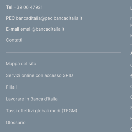
n
Tel
+39 06 47921
a
PEC
bancaditalia@pec.bancaditalia.it
a
l
E-mail
email@bancaditalia.it
l
Contatti
'
h
o
L
Mappa del sito
m
I
e
Servizi online con accesso SPID
N
p
K
Filiali
a
U
g
Lavorare in Banca d'Italia
T
e
I
Tassi effettivi globali medi (TEGM)
)
L
Glossario
I