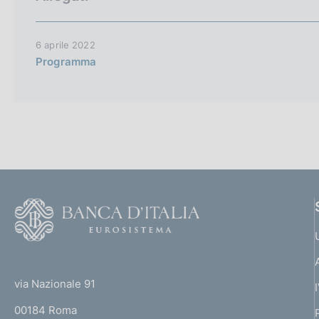
6 aprile 2022
Programma
F
o
o
(
t
t
e
via Nazionale 91
o
r
00184 Roma
r