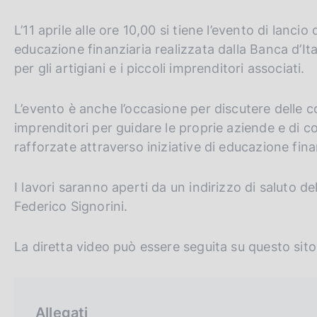
p
c
a
o
l
L’11 aprile alle ore 10,00 si tiene l’evento di lancio 
o
a
educazione finanziaria realizzata dalla Banca d’I
k
p
per gli artigiani e i piccoli imprenditori associati.
i
a
e
g
i
:
L’evento è anche l’occasione per discutere delle c
n
imprenditori per guidare le proprie aziende e d
a
rafforzate attraverso iniziative di educazione fina
I lavori saranno aperti da un indirizzo di saluto de
Federico Signorini.
La diretta video può essere seguita su questo sit
Allegati