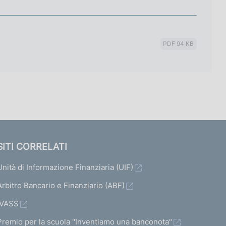
PDF 94 KB
SITI CORRELATI
Unità di Informazione Finanziaria (UIF)
Arbitro Bancario e Finanziario (ABF)
IVASS
Premio per la scuola "Inventiamo una banconota"