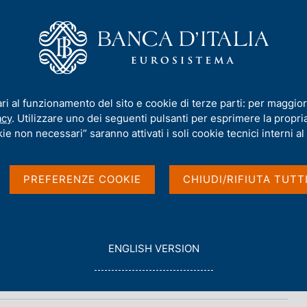
iamo
Compiti
Servizi al cittadino
Pubbli
nche
ari al funzionamento del sito e cookie di terze parti: per maggior
acy
. Utilizzare uno dei seguenti pulsanti per esprimere la propria 
apporti con le banche
ie non necessari” saranno attivati i soli cookie tecnici interni al 
PREFERENZE COOKIE
CHIUDI/RIFIUTA TUTT
G
ENGLISH VERSION
O
T
O