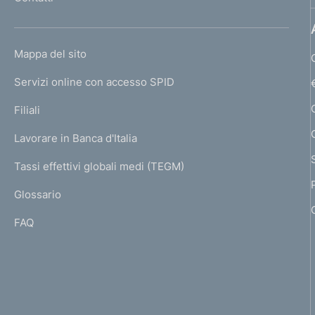
'
h
o
L
Mappa del sito
m
I
e
Servizi online con accesso SPID
N
p
K
Filiali
a
U
g
Lavorare in Banca d'Italia
T
e
I
Tassi effettivi globali medi (TEGM)
)
L
Glossario
I
FAQ