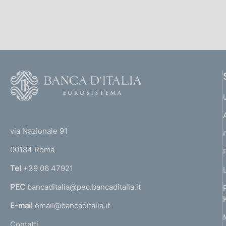
p
c
a
o
l
o
a
k
p
i
a
e
g
i
:
F
n
o
a
o
(
t
t
e
via Nazionale 91
o
r
00184 Roma
r
n
Tel
+39 06 47921
a
PEC
bancaditalia@pec.bancaditalia.it
a
l
E-mail
email@bancaditalia.it
l
Contatti