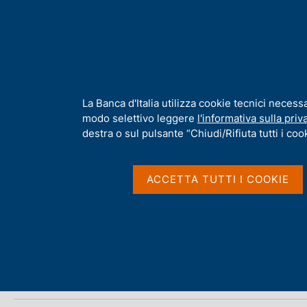
H
Chi s
o
m
e
p
Home
/
Media
/
Agenda
/
€-coin
a
g
I
La Banca d'Italia utilizza cookie tecnici necess
e
n
modo selettivo leggere
l'informativa sulla priv
€-coin
f
destra o sul pulsante “Chiudi/Rifiuta tutti i cook
o
r
m
ACCETTA TUTTI I COOKIE
01 APRILE 2022
a
ROMA
t
i
v
Condividi
S
a
t
s
a
u
m
i