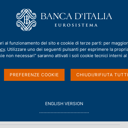
iamo
Compiti
Servizi al cittadino
Pubbli
ari al funzionamento del sito e cookie di terze parti: per maggior
acy
. Utilizzare uno dei seguenti pulsanti per esprimere la propria 
ie non necessari” saranno attivati i soli cookie tecnici interni al 
PREFERENZE COOKIE
CHIUDI/RIFIUTA TUTT
G
ENGLISH VERSION
O
T
O