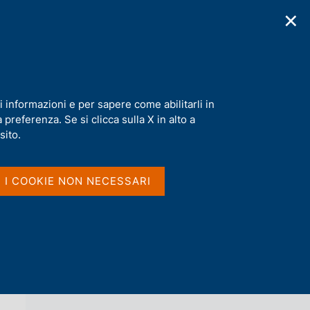
✕
cazioni
Statistiche
Media
|
IT
C
e
r
c
a
i informazioni e per sapere come abilitarli in
n
preferenza. Se si clicca sulla X in alto a
e
l
sito.
Vai al livello superiore 
AGENDA
s
i
t
I I COOKIE NON NECESSARI
o