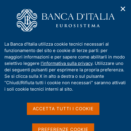
✕
H
A
o
C
p
m
e
r
e
r
i
p
c
Home
/
Media
/
Agenda
/
m
a
a
Banche e istituzioni finanziarie: articolazione territoriale
e
g
n
I
La Banca d'Italia utilizza cookie tecnici necessari al
n
e
e
n
funzionamento del sito e cookie di terze parti: per
u
l
d
Banche e istituzioni
f
maggiori informazioni e per sapere come abilitarli in modo
i
s
o
selettivo leggere
l'informativa sulla privacy
. Utilizzare uno
finanziarie: articolazione
n
i
r
dei seguenti pulsanti per esprimere la propria preferenza.
a
t
territoriale
m
Se si clicca sulla X in alto a destra o sul pulsante
v
o
i
a
“Chiudi/Rifiuta tutti i cookie non necessari” saranno attivati
g
t
i soli cookie tecnici interni al sito.
a
i
31 MARZO 2022
z
BANCA D'ITALIA - ROMA
v
i
a
o
ACCETTA TUTTI I COOKIE
n
s
e
Condividi
u
S
i
t
PREFERENZE COOKIE