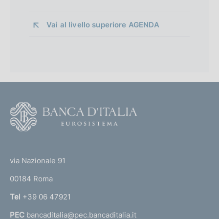
Vai al livello superiore 
AGENDA
F
o
o
(
t
t
e
via Nazionale 91
o
r
00184 Roma
r
n
Tel
+39 06 47921
a
PEC
bancaditalia@pec.bancaditalia.it
a