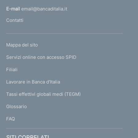
l
E-mail
email@bancaditalia.it
l
Contatti
'
h
o
L
Mappa del sito
m
I
e
Servizi online con accesso SPID
N
p
K
Filiali
a
U
g
Lavorare in Banca d'Italia
T
e
I
Tassi effettivi globali medi (TEGM)
)
L
Glossario
I
FAQ
SITI CORRELATI