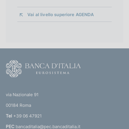
Vai al livello superiore 
AGENDA
F
o
o
(
t
t
e
via Nazionale 91
o
r
00184 Roma
r
n
Tel
+39 06 47921
a
PEC
bancaditalia@pec.bancaditalia.it
a