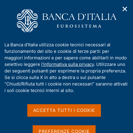
✕
H
A
o
C
p
m
e
r
e
r
i
p
c
Home
/
Media
/
Agenda
/
m
a
a
Bilancia dei pagamenti e posizione patrimoniale sull'estero
e
g
n
I
La Banca d'Italia utilizza cookie tecnici necessari al
n
e
e
n
funzionamento del sito e cookie di terze parti: per
u
l
d
Bilancia dei pagamenti e
f
maggiori informazioni e per sapere come abilitarli in modo
i
s
o
selettivo leggere
l'informativa sulla privacy
. Utilizzare uno
posizione patrimoniale
n
i
r
dei seguenti pulsanti per esprimere la propria preferenza.
a
t
sull'estero
m
Se si clicca sulla X in alto a destra o sul pulsante
v
o
i
a
“Chiudi/Rifiuta tutti i cookie non necessari” saranno attivati
g
t
i soli cookie tecnici interni al sito.
a
i
22 MARZO 2022
z
BANCA D'ITALIA - ROMA
v
i
a
o
ACCETTA TUTTI I COOKIE
n
s
e
Condividi
u
S
i
t
PREFERENZE COOKIE