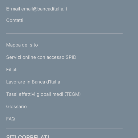
l
E-mail
email@bancaditalia.it
l
Contatti
'
h
o
L
Mappa del sito
m
I
e
Servizi online con accesso SPID
N
p
K
Filiali
a
U
g
Lavorare in Banca d'Italia
T
e
I
Tassi effettivi globali medi (TEGM)
)
L
Glossario
I
FAQ
SITI CORRELATI